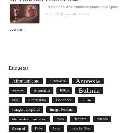
En este post analizamos algunas claves para
entender y tratar el miedo…
Leer más...
Etiquetas
Anorexia
Afrontamiento
Alimentación
Bulimia
Autoestima
Atracones
Belleza
culpa
ejercicio físico
Emociones
Familia
Imagen corporal
Imagen Personal
Medios de comunicación
Moda
Narrativa
Nutrición
Obesidad
Padres
Pautas
pautas familiares