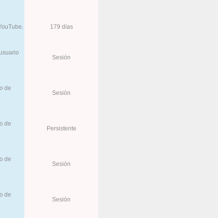
 YouTube.
179 días
 usuario
Sesión
do de
Sesión
do de
Persistente
do de
Sesión
do de
Sesión