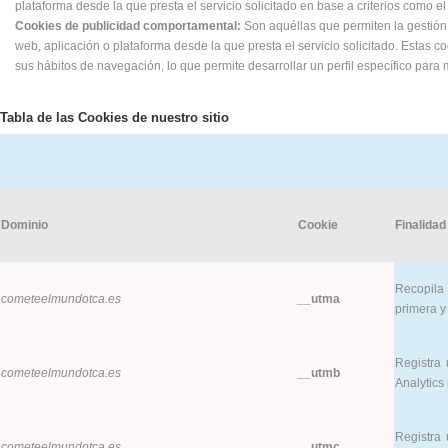
plataforma desde la que presta el servicio solicitado en base a criterios como e
Cookies de publicidad comportamental:
Son aquéllas que permiten la gestión, 
web, aplicación o plataforma desde la que presta el servicio solicitado. Estas
sus hábitos de navegación, lo que permite desarrollar un perfil específico para
Tabla de las Cookies de nuestro sitio
Dominio
Cookie
Finalidad
Recopila 
cometeelmundotca.es
__utma
primera y 
Registra 
cometeelmundotca.es
__utmb
Analytics 
Registra 
cometeelmundotca.es
__utmc