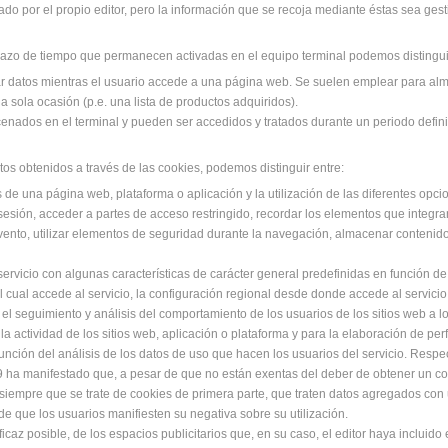
do por el propio editor, pero la información que se recoja mediante éstas sea ges
azo de tiempo que permanecen activadas en el equipo terminal podemos distingui
ar datos mientras el usuario accede a una página web. Se suelen emplear para al
na sola ocasión (p.e. una lista de productos adquiridos).
cenados en el terminal y pueden ser accedidos y tratados durante un periodo defini
tos obtenidos a través de las cookies, podemos distinguir entre:
 de una página web, plataforma o aplicación y la utilización de las diferentes opcio
a sesión, acceder a partes de acceso restringido, recordar los elementos que integr
 evento, utilizar elementos de seguridad durante la navegación, almacenar contenido
ervicio con algunas características de carácter general predefinidas en función de u
 cual accede al servicio, la configuración regional desde donde accede al servicio,
el seguimiento y análisis del comportamiento de los usuarios de los sitios web a l
la actividad de los sitios web, aplicación o plataforma y para la elaboración de pe
 función del análisis de los datos de uso que hacen los usuarios del servicio. Respe
o 29 ha manifestado que, a pesar de que no están exentas del deber de obtener un c
siempre que se trate de cookies de primera parte, que traten datos agregados con 
 de que los usuarios manifiesten su negativa sobre su utilización.
icaz posible, de los espacios publicitarios que, en su caso, el editor haya incluid