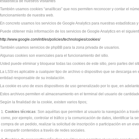
estadística de nuestros visitantes
También usamos cookies “analíticas” que nos permiten reconocer y contar el númer
funcionamiento de nuestra web.
En concreto usamos los servicios de Google Analytics para nuestras estadísticas y
Puede obtener más información de los servicios de Google Analytics en el siguien
http://www.google.com/intl/es/policies/technologies/cookies/
También usamos servicios de phpBB para la zona privada de usuarios.
Algunas cookies son esenciales para el funcionamiento del sitio.
Usted puede eliminar y bloquear todas las cookies de este sitio, pero partes del sit
La LSSI es aplicable a cualquier tipo de archivo o dispositivo que se descarga en
entidad responsable de su instalación.
La cookie es uno de esos dispositivos de uso generalizado por lo que, en adelan
Estos archivos permiten el almacenamiento en el terminal del usuario de cantida
Según la finalidad de la cookie, existen varios tipos;
Cookies técnicas
: Son aquéllas que permiten al usuario la navegación a través
como, por ejemplo, controlar el tráfico y la comunicación de datos, identificar la 
compra de un pedido, realizar la solicitud de inscripción o participación en un e
o compartir contenidos a través de redes sociales.