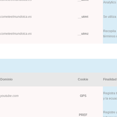
Analytics 
cometeelmundotca.es
__utmt
Se utiliza
Recopila 
cometeelmundotca.es
__utmz
términos 
Dominio
Cookie
Finalidad
Registra t
youtube.com
GPS
y la ecua
Registre u
PREF