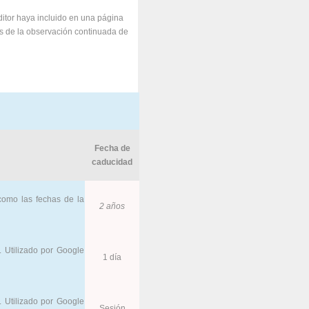
editor haya incluido en una página
és de la observación continuada de
Fecha de
caducidad
 como las fechas de la
2 años
. Utilizado por Google
1 día
. Utilizado por Google
Sesión