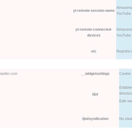
Almacena 
yt-remote-session-name
YouTube.
yt-remote-connected-
Almacena 
devices
YouTube.
xtc
Registra 
twitter.com
__widgetsettings
Cookie 
Estable
directos
i/jot
Este ser
i/jot/syndication
No clasi