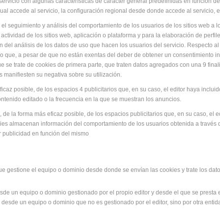
ervicio con algunas características de carácter general predefinidas en función de 
ual accede al servicio, la configuración regional desde donde accede al servicio, e
el seguimiento y análisis del comportamiento de los usuarios de los sitios web a l
 actividad de los sitios web, aplicación o plataforma y para la elaboración de perf
ión del análisis de los datos de uso que hacen los usuarios del servicio. Respecto 
tado que, a pesar de que no están exentas del deber de obtener un consentimiento 
 se trate de cookies de primera parte, que traten datos agregados con una 9 finali
s manifiesten su negativa sobre su utilización.
icaz posible, de los espacios 4 publicitarios que, en su caso, el editor haya inclu
contenido editado o la frecuencia en la que se muestran los anuncios.
de la forma más eficaz posible, de los espacios publicitarios que, en su caso, el 
ookies almacenan información del comportamiento de los usuarios obtenida a través
ar publicidad en función del mismo
que gestione el equipo o dominio desde donde se envían las cookies y trate los d
de un equipo o dominio gestionado por el propio editor y desde el que se presta el 
desde un equipo o dominio que no es gestionado por el editor, sino por otra entida