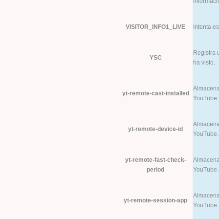
informaci
VISITOR_INFO1_LIVE
Intenta e
Registra 
YSC
ha visto.
Almacena 
yt-remote-cast-installed
YouTube.
Almacena 
yt-remote-device-id
YouTube.
yt-remote-fast-check-
Almacena 
period
YouTube.
Almacena 
yt-remote-session-app
YouTube.