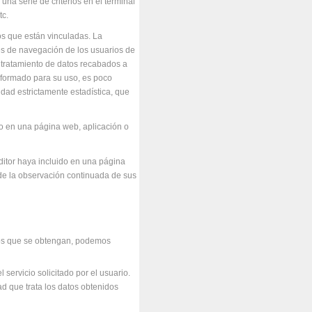
una serie de criterios en el terminal
tc.
os que están vinculadas. La
iles de navegación de los usuarios de
al tratamiento de datos recabados a
informado para su uso, es poco
dad estrictamente estadística, que
ido en una página web, aplicación o
editor haya incluido en una página
 de la observación continuada de sus
atos que se obtengan, podemos
servicio solicitado por el usuario.
d que trata los datos obtenidos