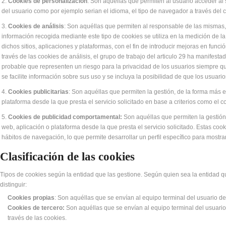
Cookies de personalización
: Son aquéllas que permiten al usuario acceder al s
del usuario como por ejemplo serian el idioma, el tipo de navegador a través del c
Cookies de análisis
: Son aquéllas que permiten al responsable de las mismas, 
información recogida mediante este tipo de cookies se utiliza en la medición de la
dichos sitios, aplicaciones y plataformas, con el fin de introducir mejoras en func
través de las cookies de análisis, el grupo de trabajo del articulo 29 ha manifes
probable que representen un riesgo para la privacidad de los usuarios siempre que
se facilite información sobre sus uso y se incluya la posibilidad de que los usuario
Cookies publicitarias
: Son aquéllas que permiten la gestión, de la forma más ef
plataforma desde la que presta el servicio solicitado en base a criterios como el 
Cookies de publicidad comportamental:
Son aquéllas que permiten la gestión, 
web, aplicación o plataforma desde la que presta el servicio solicitado. Estas c
hábitos de navegación, lo que permite desarrollar un perfil específico para mostr
Clasificación de las cookies
Tipos de cookies según la entidad que las gestione. Según quien sea la entidad 
distinguir:
Cookies propias
: Son aquéllas que se envían al equipo terminal del usuario des
Cookies de tercero:
Son aquéllas que se envían al equipo terminal del usuario 
través de las cookies.