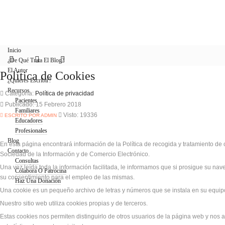
Inicio
¿De Qué Trata El Blog?
El Autor
Política de Cookies
¿Quieres Escribir?
Recursos
Categoría:
Política de privacidad
Pacientes
Publicado: 15 Febrero 2018
Familiares
Visto: 19336
ESCRITO POR ADMIN
Educadores
Profesionales
Blog
En esta página encontrará información de la Política de recogida y tratamiento de c
Contacto
Sociedad de la Información y de Comercio Electrónico.
Consultas
Una vez leída toda la información facilitada, le informamos que si prosigue su na
Colabora O Patrocina
su consentimiento para el empleo de las mismas.
Haz Una Donación
Una cookie es un pequeño archivo de letras y números que se instala en su equip
Nuestro sitio web utiliza cookies propias y de terceros.
Estas cookies nos permiten distinguirlo de otros usuarios de la página web y nos 