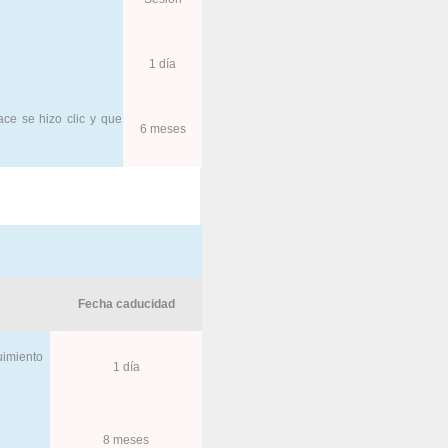
1 día
ce se hizo clic y que
6 meses
Fecha caducidad
guimiento
1 día
8 meses