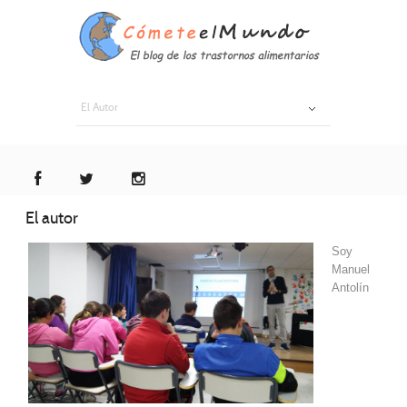
El Autor
El autor
Soy
Manuel
Antolín