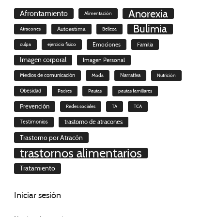
Anorexia
Afrontamiento
Alimentación
Bulimia
Autoestima
Atracones
Belleza
culpa
ejercicio físico
Emociones
Familia
Imagen corporal
Imagen Personal
Medios de comunicación
Moda
Narrativa
Nutrición
Obesidad
Padres
Pautas
pautas familiares
Prevención
Redes sociales
TA
TCA
trastorno de atracones
Testimonios
Trastorno por Atracón
trastornos alimentarios
Tratamiento
Iniciar
sesión