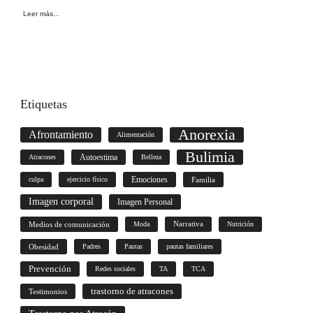
Leer más...
Etiquetas
Anorexia
Afrontamiento
Alimentación
Bulimia
Autoestima
Atracones
Belleza
culpa
ejercicio físico
Emociones
Familia
Imagen corporal
Imagen Personal
Medios de comunicación
Moda
Narrativa
Nutrición
Obesidad
Padres
Pautas
pautas familiares
Prevención
Redes sociales
TA
TCA
trastorno de atracones
Testimonios