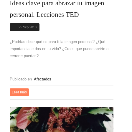
Ideas clave para abrazar tu imagen
personal. Lecciones TED
25 Sep 2018
¿Podrías decir qué es para ti la imagen personal? ¿Qué
importancia le das en tu vida? ¿Crees que puede abrirte o
cerrarte puertas?
Publicado en
Afectados
Leer más