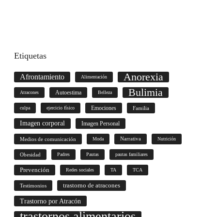
Etiquetas
Anorexia
Afrontamiento
Alimentación
Bulimia
Autoestima
Atracones
Belleza
culpa
ejercicio físico
Emociones
Familia
Imagen corporal
Imagen Personal
Medios de comunicación
Moda
Narrativa
Nutrición
Obesidad
Padres
Pautas
pautas familiares
Prevención
Redes sociales
TA
TCA
trastorno de atracones
Testimonios
Trastorno por Atracón
trastornos alimentarios