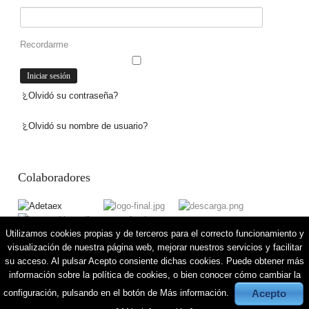
Recordarme
¿Olvidó su contraseña?
¿Olvidó su nombre de usuario?
Colaboradores
Utilizamos cookies propias y de terceros para el correcto funcionamiento y
visualización de nuestra página web, mejorar nuestros servicios y facilitar
su acceso. Al pulsar Acepto consiente dichas cookies. Puede obtener más
información sobre la política de cookies, o bien conocer cómo cambiar la
Top
|
+
-
reset
|
RTL
LTR
Acepto
configuración, pulsando en el botón de Más información.
Copyright ©
Cometeelmundotca.es 2016
|
info@cometeelmundotca.es
|