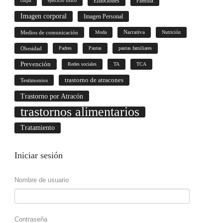
culpa
ejercicio físico
Emociones
Familia
Imagen corporal
Imagen Personal
Medios de comunicación
Moda
Narrativa
Nutrición
Obesidad
Padres
Pautas
pautas familiares
Prevención
Redes sociales
TA
TCA
trastorno de atracones
Testimonios
Trastorno por Atracón
trastornos alimentarios
Tratamiento
Iniciar
sesión
Nombre de usuario
Contraseña