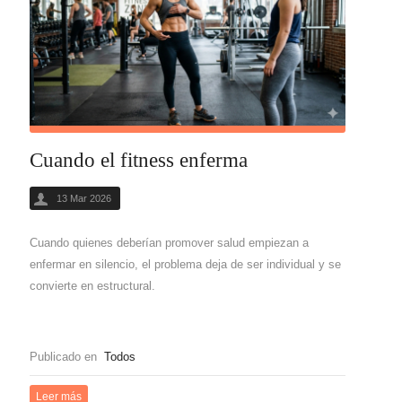
Cuando el fitness enferma
13 Mar 2026
Cuando quienes deberían promover salud empiezan a
enfermar en silencio, el problema deja de ser individual y se
convierte en estructural.
Publicado en
Todos
Leer más