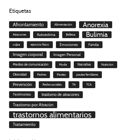
Etiquetas
Anorexia
Afrontamiento
Alimentación
Bulimia
Autoestima
Atracones
Belleza
culpa
ejercicio físico
Emociones
Familia
Imagen corporal
Imagen Personal
Medios de comunicación
Moda
Narrativa
Nutrición
Obesidad
Padres
Pautas
pautas familiares
Prevención
Redes sociales
TA
TCA
trastorno de atracones
Testimonios
Trastorno por Atracón
trastornos alimentarios
Tratamiento