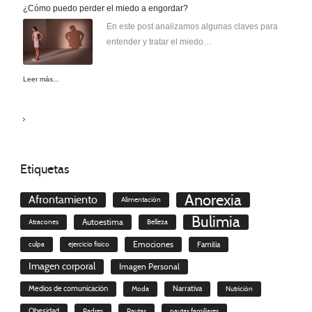
¿Cómo puedo perder el miedo a engordar?
En este post analizamos algunas claves para
entender y tratar el miedo…
Leer más...
Etiquetas
Anorexia
Afrontamiento
Alimentación
Bulimia
Autoestima
Atracones
Belleza
culpa
ejercicio físico
Emociones
Familia
Imagen corporal
Imagen Personal
Medios de comunicación
Moda
Narrativa
Nutrición
Obesidad
Padres
Pautas
pautas familiares