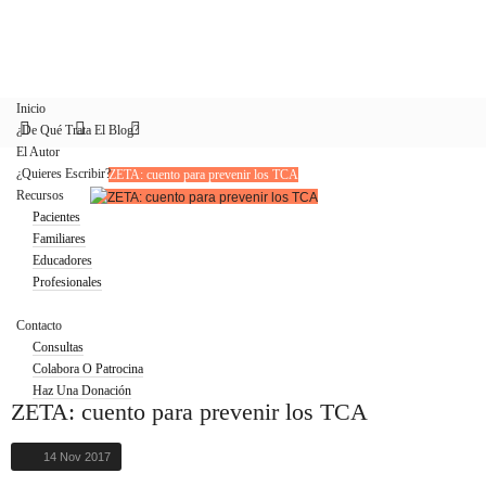
Inicio
¿De Qué Trata El Blog?
El Autor
¿Quieres Escribir?
ZETA: cuento para prevenir los TCA
Recursos
Pacientes
Familiares
Educadores
Profesionales
Blog
Contacto
Consultas
Colabora O Patrocina
Haz Una Donación
ZETA: cuento para prevenir los TCA
14 Nov 2017