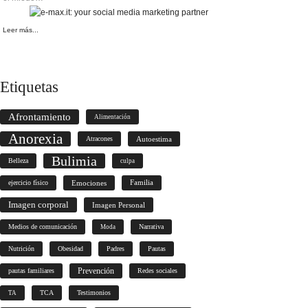
Leer más...
Etiquetas
Afrontamiento
Alimentación
Anorexia
Atracones
Autoestima
Bulimia
Belleza
culpa
ejercicio físico
Emociones
Familia
Imagen corporal
Imagen Personal
Medios de comunicación
Narrativa
Moda
Nutrición
Obesidad
Padres
Pautas
Prevención
pautas familiares
Redes sociales
TCA
Testimonios
TA