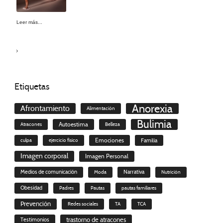
Leer más...
Etiquetas
Anorexia
Afrontamiento
Alimentación
Bulimia
Autoestima
Atracones
Belleza
culpa
ejercicio físico
Emociones
Familia
Imagen corporal
Imagen Personal
Medios de comunicación
Moda
Narrativa
Nutrición
Obesidad
Padres
Pautas
pautas familiares
Prevención
Redes sociales
TA
TCA
trastorno de atracones
Testimonios