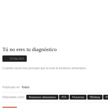
Tú no eres tu diagnóstico
23 Sep 2021
Cuántas veces has pensado que tú eras tu trastorno alimentario.
Publicado en
Todos
Etiquetado como
trastornos alimentarios
TA
Anorexia
Bulimia