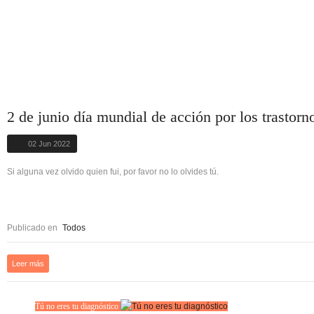
2 de junio día mundial de acción por los trastorn
02 Jun 2022
Si alguna vez olvido quien fui, por favor no lo olvides tú.
Publicado en
Todos
Leer más
Tú no eres tu diagnóstico