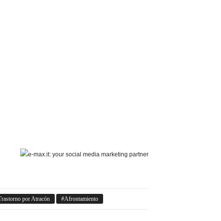
Trastorno por Atracón
Afrontamiento