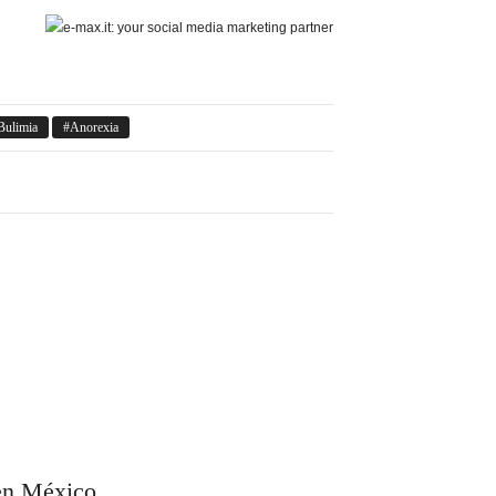
Bulimia
Anorexia
en México