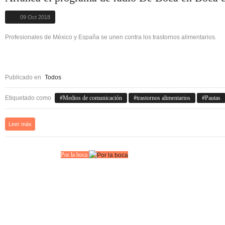
09 Oct 2018
Profesionales de México y España se unen contra los trastornos alimentarios.
Publicado en
Todos
Etiquetado como
Medios de comunicación
trastornos alimentarios
Pautas
Leer más
Por la boca