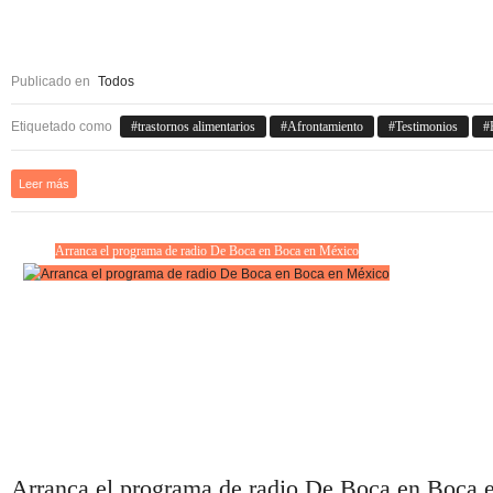
Publicado en
Todos
Etiquetado como
trastornos alimentarios
Afrontamiento
Testimonios
Leer más
Arranca el programa de radio De Boca en Boca en México
Arranca el programa de radio De Boca en Boca 