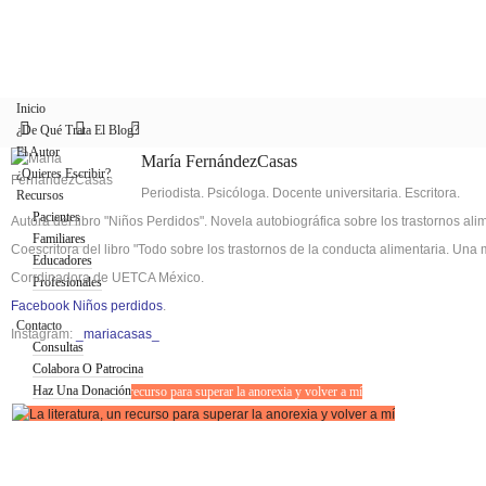
Inicio
¿De Qué Trata El Blog?
El Autor
María FernándezCasas
¿Quieres Escribir?
Periodista. Psicóloga. Docente universitaria. Escritora.
Recursos
Pacientes
Autora del libro "Niños Perdidos". Novela autobiográfica sobre los trastornos ali
Familiares
Coescritora del libro "Todo sobre los trastornos de la conducta alimentaria. Una 
Educadores
Corrdinadora de UETCA México.
Profesionales
Blog
Facebook Niños perdidos
.
Contacto
Instagram:
_mariacasas_
Consultas
Colabora O Patrocina
Haz Una Donación
La literatura, un recurso para superar la anorexia y volver a mí