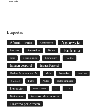
Leer más...
Etiquetas
Anorexia
Afrontamiento
Alimentación
Bulimia
Autoestima
Atracones
Belleza
culpa
ejercicio físico
Emociones
Familia
Imagen corporal
Imagen Personal
Medios de comunicación
Moda
Narrativa
Nutrición
Obesidad
Padres
Pautas
pautas familiares
Prevención
Redes sociales
TA
TCA
trastorno de atracones
Testimonios
Trastorno por Atracón