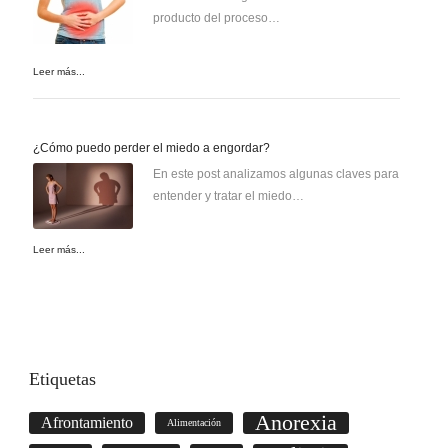
producto del proceso…
Leer más...
¿Cómo puedo perder el miedo a engordar?
En este post analizamos algunas claves para
entender y tratar el miedo…
Leer más...
Etiquetas
Anorexia
Afrontamiento
Alimentación