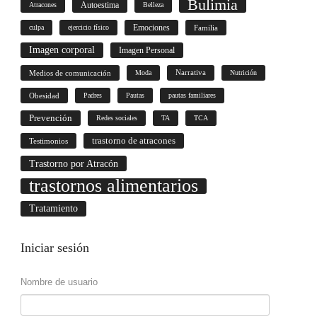
Bulimia
Autoestima
Atracones
Belleza
culpa
ejercicio físico
Emociones
Familia
Imagen corporal
Imagen Personal
Medios de comunicación
Moda
Narrativa
Nutrición
Obesidad
Padres
Pautas
pautas familiares
Prevención
Redes sociales
TA
TCA
trastorno de atracones
Testimonios
Trastorno por Atracón
trastornos alimentarios
Tratamiento
Iniciar
sesión
Nombre de usuario