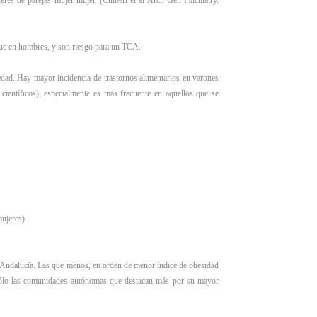
res de parejas mujer-mujer. (Culbert et al Arch Gen Psichiatry.
 que en hombres, y son riesgo para un TCA.
dad. Hay mayor incidencia de trastornos alimentarios en varones
ientíficos), especialmente es más frecuente en aquellos que se
ujeres).
y Andalucía. Las que menos, en orden de menor índice de obesidad
s sólo las comunidades autónomas que destacan más por su mayor