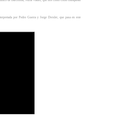
Clínico de Barcelona, Nuria Viadel, que nos contó como trabajaban
erpretada por Pedro Guerra y Jorge Drexler, que pasa en este