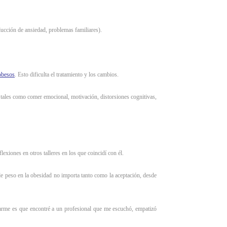
educción de ansiedad, problemas familiares).
obesos
. Esto dificulta el tratamiento y los cambios.
os tales como comer emocional, motivación, distorsiones cognitivas,
lexiones en otros talleres en los que coincidí con él.
de peso en la obesidad no importa tanto como la aceptación, desde
arme es que encontré a un profesional que me escuchó, empatizó