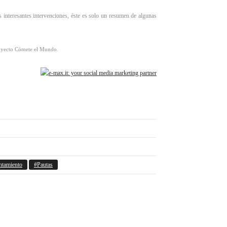
nteresantes intervenciones, éste es solo un resumen de algunas
royecto Cómete el Mundo.
ntamiento
Pautas