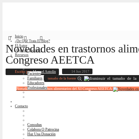
Inicio
¿De Qué Trata El Blog?
Novedades en trastornos alim
El Autor
¿Quieres Escribir?
Recursos
Congreso AEETCA
Escrito por
Manuel Antolín
14 Jun 2017
Pacientes
Familiares
tamaño de la fuente
Educadores
Profesionales
Novedades en trastornos alimentarios del XI Congreso AEETCA
Blog
Contacto
Consultas
Colabora O Patrocina
Haz Una Donación