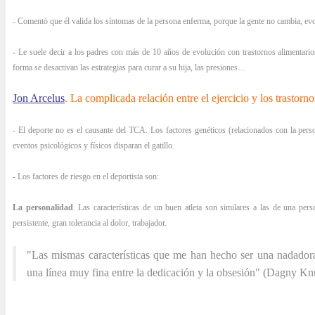
- Comentó que él valida los síntomas de la persona enferma, porque la gente no cambia, ev
- Le suele decir a los padres con más de 10 años de evolución con trastornos alimentarios
forma se desactivan las estrategias para curar a su hija, las presiones…
Jon Arcelus
. La complicada relación entre el ejercicio y los trastorno
- El deporte no es el causante del TCA. Los factores genéticos (relacionados con la person
eventos psicológicos y físicos disparan el gatillo.
- Los factores de riesgo en el deportista son:
La personalidad
. Las características de un buen atleta son similares a las de una per
persistente, gran tolerancia al dolor, trabajador.
"Las mismas características que me han hecho ser una nadador
una línea muy fina entre la dedicación y la obsesión" (Dagny Kn