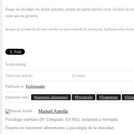
Ruego me disculpen los demás ponentes, porque me quedo muchas cosas sin decir de sus i
cosas que me gustaron.
Imagen de portada de mi intervención en mesa redonda de prevención hablando sobre el p
Social sharing:
Valora este artículo
(3 votos)
Publicado en
Profesionales
Etiquetado como
trastornos alimentarios
Prevención
Tratamiento
Afro
Manuel Antolín
Psicólogo sanitario (Nº Colegiado: EX-561), terapeuta y formador.
Experto en trastornos alimentarios y psicología de la obesidad.