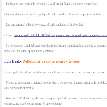
- La dieta es la privación de no comer, y es el primer factor para comer y engordar.
- Es importante identificar el papel que tiene la comida en la vida de la persona (soledad, r
- Las sensaciones de hambre y saciedad están anuladas en la obesidad.
- Según
un estudio de SEEDO el 82% de las personas con obesidad no perciben que sean 
- Se reivindica el papel del psicólogo dentro del equipo multidisciplinar para tratar aspect
depresión, ansiedad, apoyo social y familiar.
Luis Beato
. Reflexiones de conferencias y talleres.
He recogido ideas de sus aportaciones no solo en sus talleres y conferencias, sino de sus ref
- Mejora tu autoestima y mejorará tu obesidad, y no al revés. La motivación en la pérdida 
ahí se producirá el cambio.
- Nos describió el Wassap de una chica que superó el trastorno. "Lo que me ayudó a cur
conmigo, me creyó, confió en mí. Y que creí en mí".