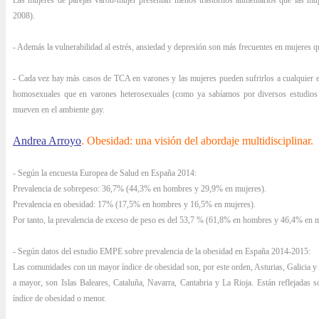
Las mujeres de parejas varón-mujer presentan menos trastornos alimentarios que las muje
2008).
- Además la vulnerabilidad al estrés, ansiedad y depresión son más frecuentes en mujeres
- Cada vez hay más casos de TCA en varones y las mujeres pueden sufrirlos a cualquier e
homosexuales que en varones heterosexuales (como ya sabíamos por diversos estudios c
mueven en el ambiente gay.
Andrea Arroyo
. Obesidad: una visión del abordaje multidisciplinar.
- Según la encuesta Europea de Salud en España 2014:
Prevalencia de sobrepeso: 36,7% (44,3% en hombres y 29,9% en mujeres).
Prevalencia en obesidad: 17% (17,5% en hombres y 16,5% en mujeres).
Por tanto, la prevalencia de exceso de peso es del 53,7 % (61,8% en hombres y 46,4% en m
- Según datos del estudio EMPE sobre prevalencia de la obesidad en España 2014-2015:
Las comunidades con un mayor índice de obesidad son, por este orden, Asturias, Galicia 
a mayor, son Islas Baleares, Cataluña, Navarra, Cantabria y La Rioja. Están reflejada
índice de obesidad o menor.