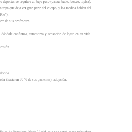
s deportes se requiere un bajo peso (danza, ballet, boxeo, hípica).
 ropa que deja ver gran parte del cuerpo, y los medios hablan del
 Río”).
rte de sus profesores.
a dándole confianza, autoestima y sensación de logro en su vida.
presión.
 decida.
colar (hasta un 70 % de sus pacientes), adopción.