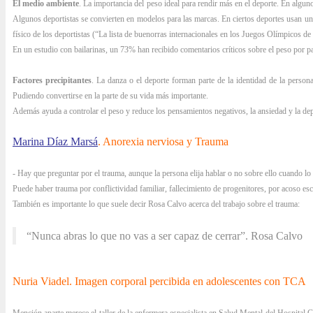
El medio ambiente
. La importancia del peso ideal para rendir más en el deporte. En alguno
Algunos deportistas se convierten en modelos para las marcas. En ciertos deportes usan una
físico de los deportistas (“La lista de buenorras internacionales en los Juegos Olímpicos de
En un estudio con bailarinas, un 73% han recibido comentarios críticos sobre el peso por pa
Factores precipitantes
. La danza o el deporte forman parte de la identidad de la person
Pudiendo convertirse en la parte de su vida más importante.
Además ayuda a controlar el peso y reduce los pensamientos negativos, la ansiedad y la de
Marina Díaz Marsá
. Anorexia nerviosa y Trauma
- Hay que preguntar por el trauma, aunque la persona elija hablar o no sobre ello cuando lo
Puede haber trauma por conflictividad familiar, fallecimiento de progenitores, por acoso es
También es importante lo que suele decir Rosa Calvo acerca del trabajo sobre el trauma:
“Nunca abras lo que no vas a ser capaz de cerrar”. Rosa Calvo
Nuria Viadel. Imagen corporal percibida en adolescentes con TCA