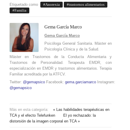
Etiquetado como
Anorexia
trastornos alimentarios
Familia
Gema García Marco
Gema García Marco
Psicóloga General Sanitaria. Máster en
Psicología Clínica y de la Salud.
Máster en Trastornos de la Conducta Alimentaria y
Trastornos de Personalidad. Terapeuta EMDR, con
especialización en EMDR y trastornos alimentarios. Terapia
Familiar acreditada por la ATFCV.
Twitter:
@gemapsico
Facebook:
gema.garciamarco
Instagram:
@gemapsico
Más en esta categoría:
« Las habilidades terapéuticas en
TCA y el efecto Telefunken
El yo rechazado: la
distorsión de la imagen corporal en TCA »