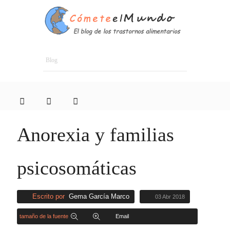
Blog
Anorexia y familias
psicosomáticas
Escrito por
Gema García Marco
03 Abr 2018
tamaño de la fuente
Email