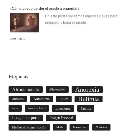
¿Cómo puedo perder el miedo a engordar?
En este post analizamos algunas claves para
entender y tratar el miedo…
Leer más...
Etiquetas
Anorexia
Afrontamiento
Alimentación
Bulimia
Autoestima
Atracones
Belleza
culpa
ejercicio físico
Emociones
Familia
Imagen corporal
Imagen Personal
Medios de comunicación
Moda
Narrativa
Nutrición