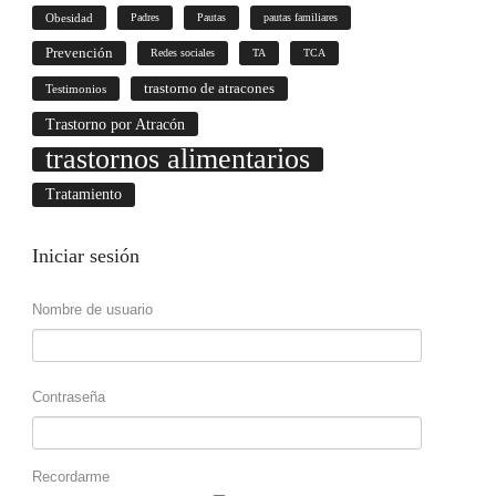
Obesidad
Padres
Pautas
pautas familiares
Prevención
Redes sociales
TA
TCA
trastorno de atracones
Testimonios
Trastorno por Atracón
trastornos alimentarios
Tratamiento
Iniciar
sesión
Nombre de usuario
Contraseña
Recordarme