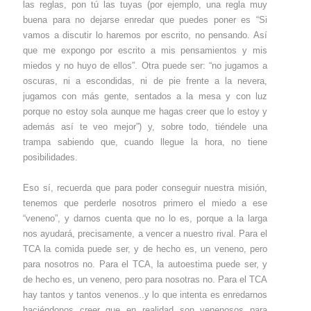
las reglas, pon tú las tuyas (por ejemplo, una regla muy
buena para no dejarse enredar que puedes poner es “Si
vamos a discutir lo haremos por escrito, no pensando. Así
que me expongo por escrito a mis pensamientos y mis
miedos y no huyo de ellos”. Otra puede ser: “no jugamos a
oscuras, ni a escondidas, ni de pie frente a la nevera,
jugamos con más gente, sentados a la mesa y con luz
porque no estoy sola aunque me hagas creer que lo estoy y
además así te veo mejor”) y, sobre todo, tiéndele una
trampa sabiendo que, cuando llegue la hora, no tiene
posibilidades.
Eso sí, recuerda que para poder conseguir nuestra misión,
tenemos que perderle nosotros primero el miedo a ese
“veneno”, y darnos cuenta que no lo es, porque a la larga
nos ayudará, precisamente, a vencer a nuestro rival. Para el
TCA la comida puede ser, y de hecho es, un veneno, pero
para nosotros no. Para el TCA, la autoestima puede ser, y
de hecho es, un veneno, pero para nosotras no. Para el TCA
hay tantos y tantos venenos..y lo que intenta es enredarnos
haciéndonos creer que en realidad son venenosos para