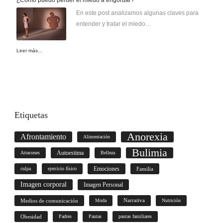
En este post analizamos algunas claves para
entender y tratar el miedo…
Leer más...
Etiquetas
Anorexia
Afrontamiento
Alimentación
Bulimia
Autoestima
Atracones
Belleza
culpa
ejercicio físico
Emociones
Familia
Imagen corporal
Imagen Personal
Medios de comunicación
Moda
Narrativa
Nutrición
Obesidad
Padres
Pautas
pautas familiares