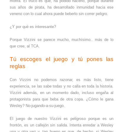
morirá. El truco es que, ha podido hacerlo, porque durante
sus años de pirata, ha desarrollado inmunidad hacia ese
veneno con lo cual ahora puede beberlo sin correr peligro.
¿Y por qué es interesante?
Porque Vizzini se parece mucho, muchísimo.. más de lo
que cree, al TCA.
Tú escoges el juego y tú pones las
reglas
Con Vizzini no podemos razonar, es más listo, tiene
experiencia, se las sabe todas y no calla en toda la historia.
Vizzini además, en un momento dado, incluso engaña al
protagonista para que beba de otra copa. ¿Cómo le gana
Wesley? No-jugando-a-su-juego.
El juego de nuestro Vizzini es peligroso porque es un
frontón, es un callejón sin salida. Intenta enredar a Wesley
una y otra vez y, tan bueno es que, de hecho, si Wesley