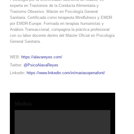
experta en Trastornos de la Conducta Alimentaria y
Trastorno Obsesivo. Máster en Psicología General
Sanitaria. Certificada como terapeuta Mindfulness y EMDR
por EMDR-Europe. Formada en terapias humanistas y
Análisis Transaccional, compagina la práctica profesional
con su labor docente dentro del Máster Oficial en Psicología
General Sanitaria.
WEB:
https://alavareyes.com/
Twitter:
@PsicoAlavaReyes
Linkedin:
https://www.linkedin.com/in/mariasopenafont/
Medios