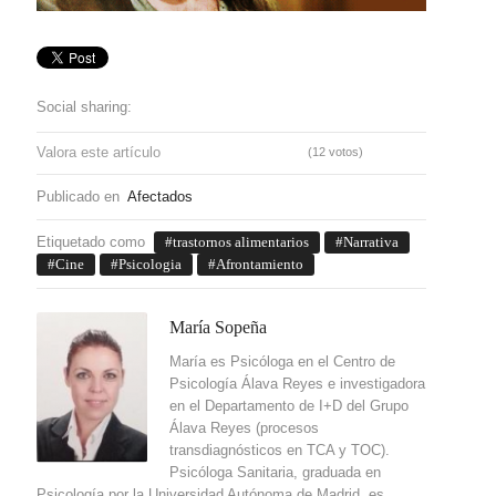
Social sharing:
Valora este artículo
(12 votos)
Publicado en
Afectados
Etiquetado como
trastornos alimentarios
Narrativa
Cine
Psicologia
Afrontamiento
María Sopeña
María es Psicóloga en el Centro de
Psicología Álava Reyes e investigadora
en el Departamento de I+D del Grupo
Álava Reyes (procesos
transdiagnósticos en TCA y TOC).
Psicóloga Sanitaria, graduada en
Psicología por la Universidad Autónoma de Madrid, es