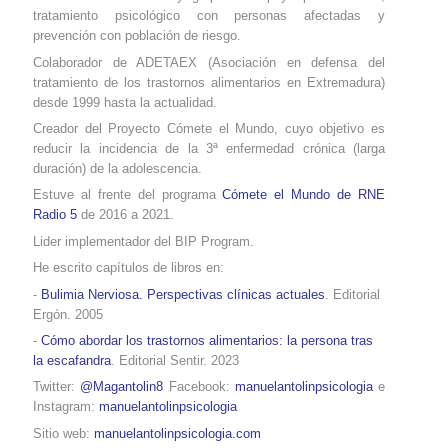
tratamiento psicológico con personas afectadas y
prevención con población de riesgo.
Colaborador de ADETAEX (Asociación en defensa del
tratamiento de los trastornos alimentarios
en Extremadura
)
desde 1999 hasta la actualidad.
Creador del Proyecto Cómete el Mundo, cuyo objetivo es
reducir la incidencia de la 3ª enfermedad crónica (larga
duración) de la adolescencia.
Estuve al frente del programa
Cómete el Mundo de RNE
Radio 5
de 2016 a 2021.
Lider implementador del BIP Program.
He escrito capítulos de libros en:
-
Bulimia Nerviosa. Perspectivas clínicas actuales
. Editorial
Ergón. 2005
-
Cómo abordar los trastornos alimentarios: la persona tras
la escafandra
. Editorial Sentir. 2023
Twitter:
@Magantolin8
Facebook:
manuelantolinpsicologia
e
Instagram:
manuelantolinpsicologia
Sitio web:
manuelantolinpsicologia.com