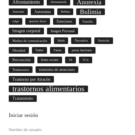
Anorexia
Afrontamiento
Alimentación
Bulimia
Autoestima
Atracones
Belleza
culpa
ejercicio físico
Emociones
Familia
Imagen corporal
Imagen Personal
Medios de comunicación
Moda
Narrativa
Nutrición
Obesidad
Padres
Pautas
pautas familiares
Prevención
Redes sociales
TA
TCA
trastorno de atracones
Testimonios
Trastorno por Atracón
trastornos alimentarios
Tratamiento
Iniciar
sesión
Nombre de usuario