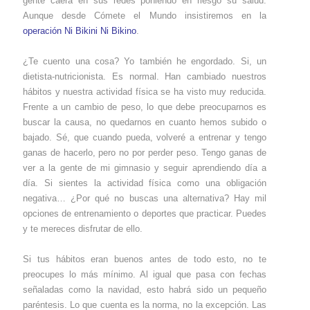
gente caerá en sus redes poniendo en riesgo su salud.
Aunque desde Cómete el Mundo insistiremos en la
operación Ni Bikini Ni Bikino
.
¿Te cuento una cosa? Yo también he engordado. Si, un
dietista-nutricionista. Es normal. Han cambiado nuestros
hábitos y nuestra actividad física se ha visto muy reducida.
Frente a un cambio de peso, lo que debe preocuparnos es
buscar la causa, no quedarnos en cuanto hemos subido o
bajado. Sé, que cuando pueda, volveré a entrenar y tengo
ganas de hacerlo, pero no por perder peso. Tengo ganas de
ver a la gente de mi gimnasio y seguir aprendiendo día a
día. Si sientes la actividad física como una obligación
negativa… ¿Por qué no buscas una alternativa? Hay mil
opciones de entrenamiento o deportes que practicar. Puedes
y te mereces disfrutar de ello.
Si tus hábitos eran buenos antes de todo esto, no te
preocupes lo más mínimo. Al igual que pasa con fechas
señaladas como la navidad, esto habrá sido un pequeño
paréntesis. Lo que cuenta es la norma, no la excepción. Las