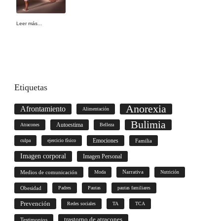
Leer más...
Etiquetas
Anorexia
Afrontamiento
Alimentación
Bulimia
Autoestima
Atracones
Belleza
culpa
ejercicio físico
Emociones
Familia
Imagen corporal
Imagen Personal
Medios de comunicación
Moda
Narrativa
Nutrición
Obesidad
Padres
Pautas
pautas familiares
Prevención
Redes sociales
TA
TCA
trastorno de atracones
Testimonios