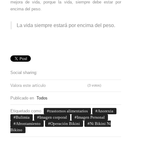
mejora de vida, porque la vida, siempre debe estar por
encima del peso.
La vida siempre estará por encima del peso.
Social sharing:
Valora este artículo
(3 votos)
Publicado en
Todos
Etiquetado como
trastornos alimentarios
Anorexia
Bulimia
Imagen corporal
Imagen Personal
Afrontamiento
Operación Bikini
Ni Bikini Ni
Bikino