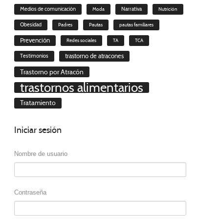
Medios de comunicación
Moda
Narrativa
Nutrición
Obesidad
Padres
Pautas
pautas familiares
Prevención
Redes sociales
TA
TCA
trastorno de atracones
Testimonios
Trastorno por Atracón
trastornos alimentarios
Tratamiento
Iniciar
sesión
Nombre de usuario
Contraseña