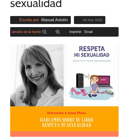
sexualidad
Escrito por
Manuel Antolín
04 Nov 2020
tamaño de la fuente
Imprimir
Email