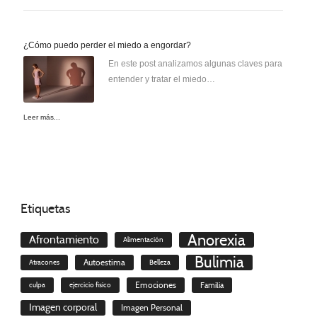
¿Cómo puedo perder el miedo a engordar?
En este post analizamos algunas claves para
entender y tratar el miedo…
Leer más...
Etiquetas
Anorexia
Afrontamiento
Alimentación
Bulimia
Autoestima
Atracones
Belleza
culpa
ejercicio físico
Emociones
Familia
Imagen corporal
Imagen Personal