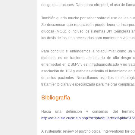
riesgo de atracones. Daría para otro post, el uso de fárm
También queda mucho por saber sobre el uso de las nue
Se desconoce qué repercusión puede tener la incorporac
glucosa (MCG), o incluso los sistemas DIY (páncreas arti
las dosis de insulina necesarias para mantener niveles no
Para concluir, si entendemos la “diabulimia” como un
diabetes, es un trastorno alimentario de alto riesg
enfermedad en DSM-V y es infradiagnosticado y no trata
asociación de TCA y diabetes dificulta el tratamiento en
de estos pacientes. Necesitamos estudios metodológ
tratamiento clara y especializada para mejorar complicac
Bibliografía
Hacia una definición y consenso del término 
http://scielo.sld.cu/scielo.php?script=sci_arttext&pid
A systematic review of psychological interventions for 