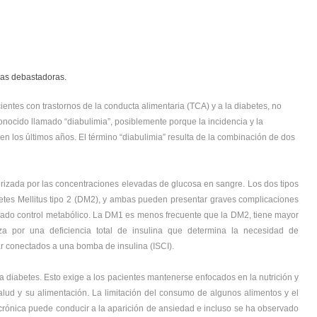
ias debastadoras.
ntes con trastornos de la conducta alimentaria (TCA) y a la diabetes, no
nocido llamado “diabulimia”, posiblemente porque la incidencia y la
los últimos años. El término “diabulimia” resulta de la combinación de dos
izada por las concentraciones elevadas de glucosa en sangre. Los dos tipos
abetes Mellitus tipo 2 (DM2), y ambas pueden presentar graves complicaciones
uado control metabólico. La DM1 es menos frecuente que la DM2, tiene mayor
iza por una deficiencia total de insulina que determina la necesidad de
tar conectados a una bomba de insulina (ISCI).
 la diabetes. Esto exige a los pacientes mantenerse enfocados en la nutrición y
lud y su alimentación. La limitación del consumo de algunos alimentos y el
crónica puede conducir a la aparición de ansiedad e incluso se ha observado