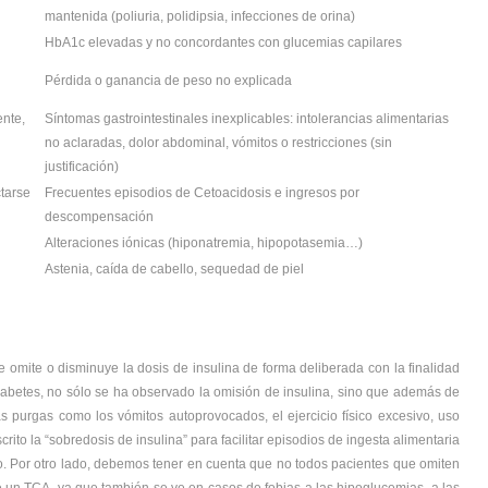
mantenida (poliuria, polidipsia, infecciones de orina)
HbA1c elevadas y no concordantes con glucemias capilares
Pérdida o ganancia de peso no explicada
ente,
Síntomas gastrointestinales inexplicables: intolerancias alimentarias
no aclaradas, dolor abdominal, vómitos o restricciones (sin
justificación)
ctarse
Frecuentes episodios de Cetoacidosis e ingresos por
descompensación
Alteraciones iónicas (hiponatremia, hipopotasemia…)
Astenia, caída de cabello, sequedad de piel
se omite o disminuye la dosis de insulina de forma deliberada con la finalidad
abetes, no sólo se ha observado la omisión de insulina, sino que además de
ras purgas como los vómitos autoprovocados, el ejercicio físico excesivo, uso
rito la “sobredosis de insulina” para facilitar episodios de ingesta alimentaria
. Por otro lado, debemos tener en cuenta que no todos pacientes que omiten