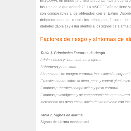
(mSCOFF), en dónde la última pregunta “¿Diría que la 
insulina de la que debería?”. La mSCOFF aún no tiene su
son comparables a los obtenidos con el Eating Disord
debemos tener en cuenta los principales factores de 
diabetes (tabla 1) y estar atentos a los signos de alarma 
Factores de riesgo y síntomas de a
Tabla 1. Principales Factores de riesgo
Adolescentes y sobre todo en mujeres
Sobrepeso y obesidad
Alteraciones de imagen corporal/ insatisfacción corporal
Excesivo control sobre la dieta, peso y control glucémico
Cambios puberales composición y peso corporal.
Cambios psicológicos y de comportamiento que ocurren 
Incremento del peso tras el inicio del tratamiento con ins
Tabla 2. Signos de alarma
Signos de alarma conductual