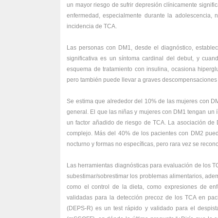
un mayor riesgo de sufrir depresión clínicamente signifi
enfermedad, especialmente durante la adolescencia, n
incidencia de TCA.
Las personas con DM1, desde el diagnóstico, establec
significativa es un síntoma cardinal del debut, y cua
esquema de tratamiento con insulina, ocasiona hiperglu
pero también puede llevar a graves descompensaciones
Se estima que alrededor del 10% de las mujeres con DM1
general. El que las niñas y mujeres con DM1 tengan un í
un factor añadido de riesgo de TCA. La asociación d
complejo. Más del 40% de los pacientes con DM2 puede
nocturno y formas no específicas, pero rara vez se recon
Las herramientas diagnósticas para evaluación de los T
subestimar/sobrestimar los problemas alimentarios, adem
como el control de la dieta, como expresiones de en
validadas para la detección precoz de los TCA en paci
(DEPS-R) es un test rápido y validado para el despist