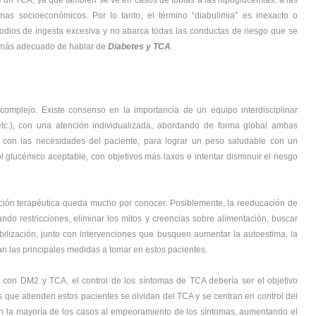
e un TCA, ya que también se ve en casos de fobias a las hipoglucemias, a las
as socioeconómicos. Por lo tanto, el término “diabulimia” es inexacto o
sodios de ingesta excesiva y no abarca todas las conductas de riesgo que se
o más adecuado de hablar de
Diabetes y TCA
.
omplejo. Existe consenso en la importancia de un equipo interdisciplinar
etc.), con una atención individualizada, abordando de forma global ambas
 con las necesidades del paciente, para lograr un peso saludable con un
l glucémico aceptable, con objetivos más laxos e intentar disminuir el riesgo
ación terapéutica queda mucho por conocer. Posiblemente, la reeducación de
ndo restricciones, eliminar los mitos y creencias sobre alimentación, buscar
abilización, junto con intervenciones que busquen aumentar la autoestima, la
an las principales medidas a tomar en estos pacientes.
con DM2 y TCA, el control de los síntomas de TCA debería ser el objetivo
s que atienden estos pacientes se olvidan del TCA y se centran en control del
en la mayoría de los casos al empeoramiento de los síntomas, aumentando el