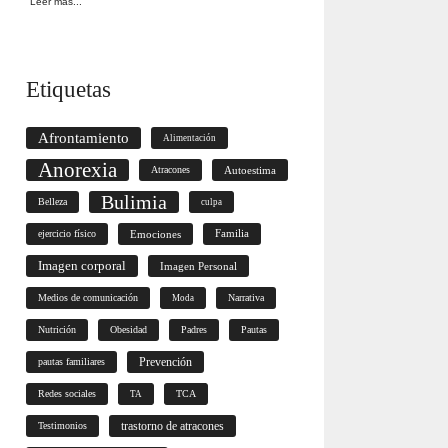
Leer más...
Etiquetas
Afrontamiento
Alimentación
Anorexia
Atracones
Autoestima
Bulimia
Belleza
culpa
ejercicio físico
Emociones
Familia
Imagen corporal
Imagen Personal
Medios de comunicación
Narrativa
Moda
Nutrición
Obesidad
Padres
Pautas
Prevención
pautas familiares
Redes sociales
TCA
TA
trastorno de atracones
Testimonios