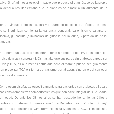
cativa. Si añadimos a esto, el impacto que produce el diagnóstico de la propia
o debería resultar extraño que la diabetes se asocie a un aumento de la
en un vínculo entre la insulina y el aumento de peso. La pérdida de peso
ndo se insulinizan comienza la ganancia ponderal. La omisión o saltarse el
cemia, glucosuria (eliminación de glucosa por la orina) y pérdida de peso,
 agudas.
 tendrán un trastorno alimentario frente a alrededor del 4% en la población
ndice de masa corporal (IMC) más alto que sus pares sin diabetes parece ser
e DM2 y TCA, es aún menos estudiada pero el manejo puede ser igualmente
n presentar TCA en forma de trastorno por atracón, síndrome del comedor
oce o se diagnóstica.
CA no están diseñadas específicamente para pacientes con diabetes y lleva a
ás considerar ciertos comportamientos que son parte integral de su cuidado,
fermedad. Durante los últimos años se han buscado herramientas útiles y
entes con diabetes. El cuestionario “The Diabetes Eating Problem Survey”
aje de estos pacientes. Otra herramienta utilizada es la SCOFF modificada