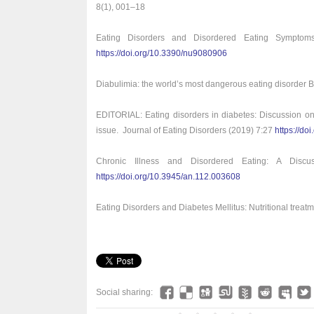
8(1), 001–18
Eating Disorders and Disordered Eating Symptom
https://doi.org/10.3390/nu9080906
Diabulimia: the world’s most dangerous eating disorder 
EDITORIAL: Eating disorders in diabetes: Discussion on 
issue. Journal of Eating Disorders (2019) 7:27
https://d
Chronic Illness and Disordered Eating: A Discu
https://doi.org/10.3945/an.112.003608
Eating Disorders and Diabetes Mellitus: Nutritional tre
Social sharing: