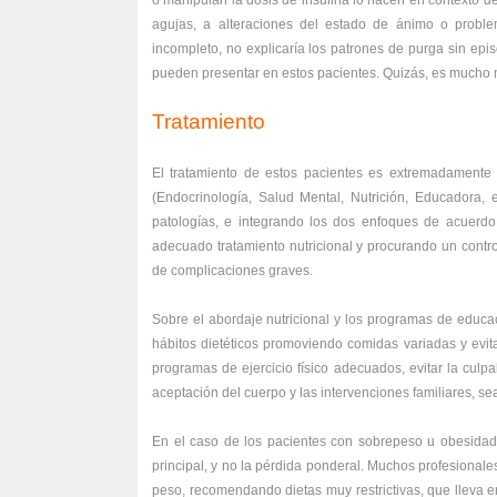
o manipulan la dosis de insulina lo hacen en contexto d
agujas, a alteraciones del estado de ánimo o problem
incompleto, no explicaría los patrones de purga sin epi
pueden presentar en estos pacientes. Quizás, es much
Tratamiento
El tratamiento de estos pacientes es extremadamente c
(Endocrinología, Salud Mental, Nutrición, Educadora, 
patologías, e integrando los dos enfoques de acuerdo
adecuado tratamiento nutricional y procurando un contro
de complicaciones graves.
Sobre el abordaje nutricional y los programas de educ
hábitos dietéticos promoviendo comidas variadas y evita
programas de ejercicio físico adecuados, evitar la culp
aceptación del cuerpo y las intervenciones familiares, se
En el caso de los pacientes con sobrepeso u obesidad 
principal, y no la pérdida ponderal. Muchos profesionale
peso, recomendando dietas muy restrictivas, que lleva 