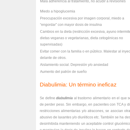
Mala adherencia al tratamiento, no acudir a revisiones
Miedo a hipoglucemia
Preocupación excesiva por imagen corporal, miedo a
“engordar” con mayor dosis de insulina
Cambios en la dieta (restricción excesiva, ayuno intermit
dietas veganas o vegetarianas, dieta cetogénicas no
supervisadas)
Evitar comer con la familia o en público. Malestar al inye
delante de otros.
Aislamiento social. Depresión y/o ansiedad
Aumento del patrón de sueño
Diabulimia: Un término ineficaz
Se define
diabulimia
al trastorno alimentario en el que 
de perder peso. Sin embargo, en pacientes con TCA y di
restricciones alimentarias y/o atracones, se asocian ot
abusivo de laxantes y/o diuréticos etc. También se ha desc
desinhibida manteniendo un aceptable control glucémico