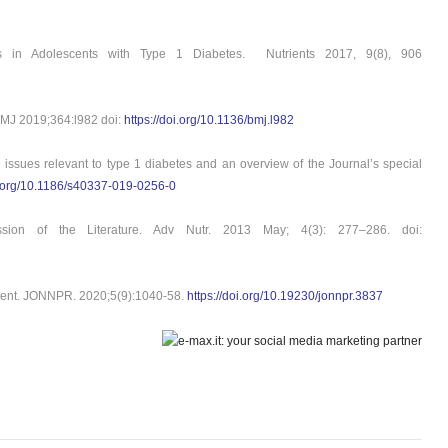
s in Adolescents with Type 1 Diabetes. Nutrients 2017, 9(8), 906
BMJ 2019;364:l982 doi:
https://doi.org/10.1136/bmj.l982
issues relevant to type 1 diabetes and an overview of the Journal’s special
oi.org/10.1186/s40337-019-0256-0
ssion of the Literature. Adv Nutr. 2013 May; 4(3): 277–286. doi:
atment. JONNPR. 2020;5(9):1040-58.
https://doi.org/10.19230/jonnpr.3837