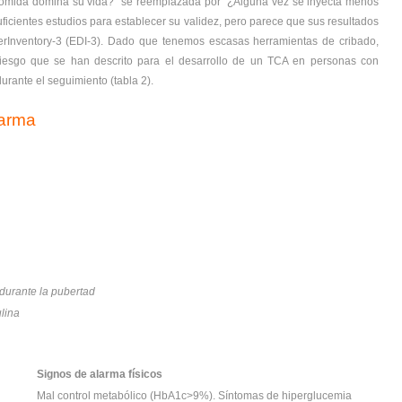
comida domina su vida?” se reemplazada por “¿Alguna vez se inyecta menos
ficientes estudios para establecer su validez, pero parece que sus resultados
erInventory-3 (EDI-3). Dado que tenemos escasas herramientas de cribado,
riesgo que se han descrito para el desarrollo de un TCA en personas con
durante el seguimiento (tabla 2).
larma
durante la pubertad
ulina
Signos de alarma físicos
Mal control metabólico (HbA1c>9%). Síntomas de hiperglucemia