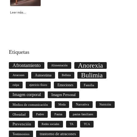
Leer más...
Etiquetas
Anorexia
Afrontamiento
Alimentación
Bulimia
Autoestima
Atracones
Belleza
culpa
ejercicio físico
Emociones
Familia
Imagen corporal
Imagen Personal
Medios de comunicación
Moda
Narrativa
Nutrición
Obesidad
Padres
Pautas
pautas familiares
Prevención
Redes sociales
TA
TCA
trastorno de atracones
Testimonios