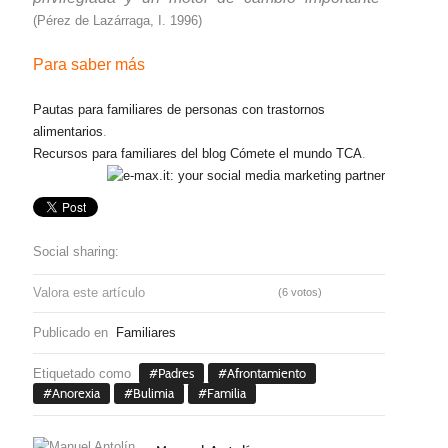
(Pérez de Lazárraga, I. 1996)
Para saber más
Pautas para familiares de personas con trastornos
alimentarios
.
Recursos para familiares del blog Cómete el mundo TCA
.
Social sharing:
Valora este artículo
(6 votos)
Publicado en
Familiares
Etiquetado como
Padres
Afrontamiento
Anorexia
Bulimia
Familia