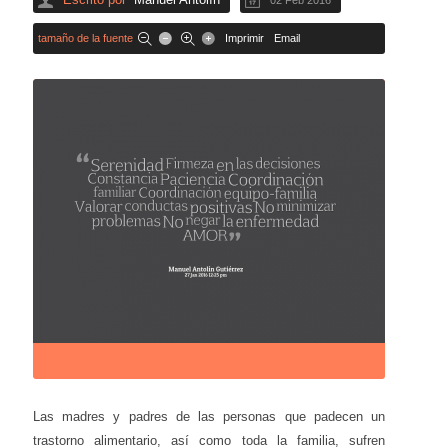
02 Feb 2016
tamaño de la fuente
Imprimir
Email
Las madres y padres de las personas que padecen un
trastorno alimentario, así como toda la familia, sufren