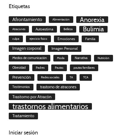
Etiquetas
Anorexia
Afrontamiento
Alimentación
Bulimia
Autoestima
Atracones
Belleza
culpa
ejercicio físico
Emociones
Familia
Imagen corporal
Imagen Personal
Medios de comunicación
Moda
Narrativa
Nutrición
Obesidad
Padres
Pautas
pautas familiares
Prevención
Redes sociales
TA
TCA
trastorno de atracones
Testimonios
Trastorno por Atracón
trastornos alimentarios
Tratamiento
Iniciar
sesión