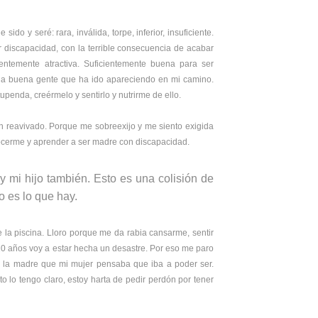
o y seré: rara, inválida, torpe, inferior, insuficiente.
r discapacidad, con la terrible consecuencia de acabar
ientemente atractiva. Suficientemente buena para ser
y la buena gente que ha ido apareciendo en mi camino.
enda, creérmelo y sentirlo y nutrirme de ello.
an reavivado. Porque me sobreexijo y me siento exigida
nocerme y aprender a ser madre con discapacidad.
mi hijo también. Esto es una colisión de
o es lo que hay.
e la piscina. Lloro porque me da rabia cansarme, sentir
0 años voy a estar hecha un desastre. Por eso me paro
r la madre que mi mujer pensaba que iba a poder ser.
to lo tengo claro, estoy harta de pedir perdón por tener