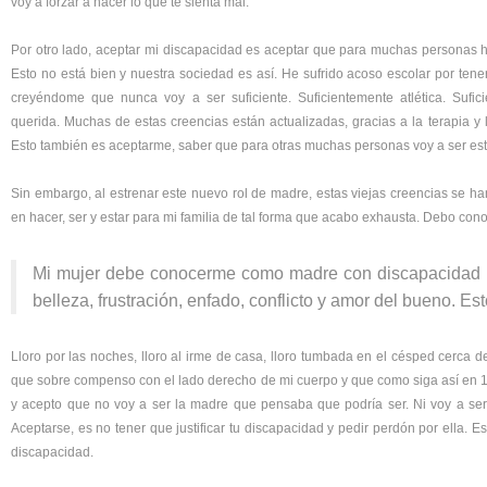
voy a forzar a hacer lo que te sienta mal.
Por otro lado, aceptar mi discapacidad es aceptar que para muchas personas he sid
Esto no está bien y nuestra sociedad es así. He sufrido acoso escolar por tene
creyéndome que nunca voy a ser suficiente. Suficientemente atlética. Sufic
querida. Muchas de estas creencias están actualizadas, gracias a la terapia 
Esto también es aceptarme, saber que para otras muchas personas voy a ser estup
Sin embargo, al estrenar este nuevo rol de madre, estas viejas creencias se h
en hacer, ser y estar para mi familia de tal forma que acabo exhausta. Debo co
Mi mujer debe conocerme como madre con discapacidad y 
belleza, frustración, enfado, conflicto y amor del bueno. Est
Lloro por las noches, lloro al irme de casa, lloro tumbada en el césped cerca d
que sobre compenso con el lado derecho de mi cuerpo y que como siga así en 1
y acepto que no voy a ser la madre que pensaba que podría ser. Ni voy a se
Aceptarse, es no tener que justificar tu discapacidad y pedir perdón por ella. Es
discapacidad.