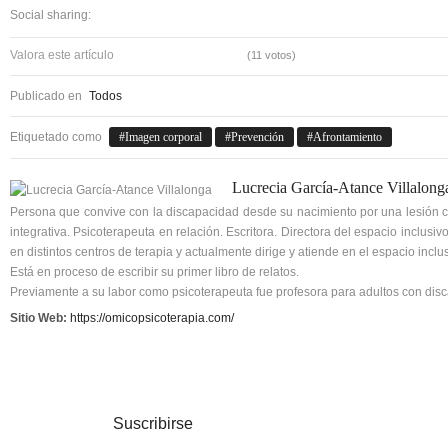
Social sharing:
Valora este artículo
(11 votos)
Publicado en
Todos
Etiquetado como
Imagen corporal
Prevención
Afrontamiento
Lucrecia García-Atance Villalong
Persona que convive con la discapacidad desde su nacimiento por una lesión ce
integrativa. Psicoterapeuta en relación. Escritora. Directora del espacio inclu
en distintos centros de terapia y actualmente dirige y atiende en el espacio incl
Está en proceso de escribir su primer libro de relatos.
Previamente a su labor como psicoterapeuta fue profesora para adultos con dis
Sitio Web:
https://omicopsicoterapia.com/
Suscribirse