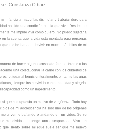
arse" Constanza Orbaiz
infancia a maquillar, disimular y trabajar duro para
idad ha sido una condición con la que vivir. Desde que
lmente me impide vivir como quiero. No puedo sujetar a
go en la cuenta que la vida está montada para personas
ir que me he hartado de vivir en muchos ámbitos de mi
 manera de hacer algunas cosas de forna diferente a los
cerme una coleta, cortar la carne con los cubiertos de
recho, jugar al tennis uniteralmente, pintarme las uñas
ianas, siempre las he vivido con naturalidad y alegría.
i discapacidad como un impedimento.
ad si que ha supuesto un motivo de vergüenza. Todo hay
incipios de mi adolescencia ha sido uno de los orígenes
arme a verme bailando o andando en un video. Se ve
 se me olvida que tengo una discapacidad. Vivo tan
o que siento sobre mi (que suele ser que me muevo