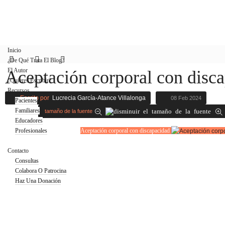
Inicio
¿De Qué Trata El Blog?
El Autor
Aceptación corporal con disc
¿Quieres Escribir?
Recursos
Escrito por
Lucrecia García-Atance Villalonga
08 Feb 2024
Pacientes
Familiares
tamaño de la fuente
Educadores
Profesionales
Aceptación corporal con discapacidad
Blog
Contacto
Consultas
Colabora O Patrocina
Haz Una Donación