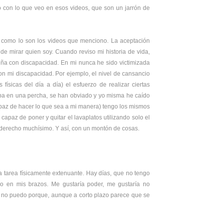
con lo que veo en esos videos, que son un jarrón de
 como lo son los videos que menciono. La aceptación
 de mirar quien soy. Cuando reviso mi historia de vida,
iña con discapacidad. En mi nunca he sido victimizada
on mi discapacidad. Por ejemplo, el nivel de cansancio
sicas del día a día) el esfuerzo de realizar ciertas
ropa en una percha, se han obviado y yo misma he caído
capaz de hacer lo que sea a mi manera) tengo los mismos
apaz de poner y quitar el lavaplatos utilizando solo el
 derecho muchísimo. Y así, con un montón de cosas.
a tarea físicamente extenuante. Hay días, que no tengo
lo en mis brazos. Me gustaría poder, me gustaría no
Y no puedo porque, aunque a corto plazo parece que se