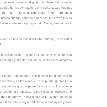
os veces en semana, al igual que pilates. Esto es estar
 Además, hemos contratado a una persona para que nos
n que tenga menos discapacidad. Puedo aprender a
s, incluso cuando aprendo a hacerlas, me llevan mucho
ito antes de que se pringue todo. No hay tiempo para ir
dad, es mucho más difícil. Abrir puertas, ir con varios
tc.
r mi discapacidad, diciendo ¡sí puedo! Hacer lo que sea
esfuerzo y el dolor. Así, me he sentido más integrada
ar a dudas. Sin embargo, este mecanismo de protección
 ser madre es tan alto que no se puede ignorar. Es la
a que entiendo que de pequeña no era exclusivamente
o recogía mis juguetes, no me vestía con esmero o no
 ganas de abrazar a esa niña que fui. Siento ganas de
 a ir bien porque voy a pedir todavía más ayuda y no te