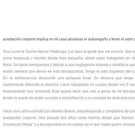
aceptación corporal implica en mi caso atravesar el autoengaño y tener el valor 
Soy Lucrecia García-Atance Villalonga, Luc para la gente que me conoce. Soy ps
como terapeuta y escribo desde bien pequeña, ahora estoy trabajando en m
física. Se llama hemiparesia y debido a una negligencia violenta y obstétrica q
lesión cerebral que derivó en esta discapacidad. Tengo el lado izquierdo del c
En la adolescencia desarrollé una epilepsia focal. Se observa que tengo
visiblemente diferente al derecho. Llevo trabajando mi cuerpo desde mis 5 
diversamente muy funcional. Esto quiere decir que vivo a pesar de mi discap
tenido la suerte de poder acceder a rehabilitación y la voluntad de dedicarle mu
Hace unos años coincidí con Mamen Bueno, psicoterapeuta y compañera de profe
aceptación corporal. Han pasado dos años como mínimo desde que Mamen me
Constanza Orbaiz “La discapacidad es un espejo en el que nadie quiere mirarse