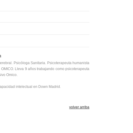
a
rebral. Psicóloga Sanitaria. Psicoterapeuta humanista
sivo OMICO. Lleva 9 años trabajando como psicoterapeuta
usivo Omico.
capacidad intelectual en Down Madrid.
volver arriba