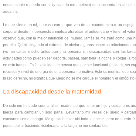
neutralmente o puedo ser sexy cuando me apetece) no concuerda en absoluto 
agua fría.
Lo que siento en mi, no casa con lo que veo de mi cuando miro a un espejo,
corporal desde mi perspectiva implica atravesar el autoengaño y tener el valor
observo que, con la mejor intención del mundo, jamás se me trató como una n
por ello. Quizá, llegando al extremo de obviar algunos aspectos relacionados c
(yo me canso mucho antes que una persona sin discapacidad con las tareas fí
actividades como pueden ser deporte, pasear, salir toda la noche o colgar la 
en esta trampa. Es falsa la idea de pensar que por ser funcional (es decir, ser 
recursos y nivel de energía de una persona normativa. Esto es mentira, que sea c
brazo derecho, no significa que luego no se me cargue el hombro y el omóplato
La discapacidad desde la maternidad
De esto me he dado cuenta al ser madre, porque tener un hijo y cuidarlo es un
fuerza para cambiar un solo pañal. Levantarlo mil veces del suelo y cargar
cansarme como lo hago. Me gustaría estar ahí toda la noche...pero no puedo. 
puede paliar haciendo fisioterapia, a la larga no me sentará bien.