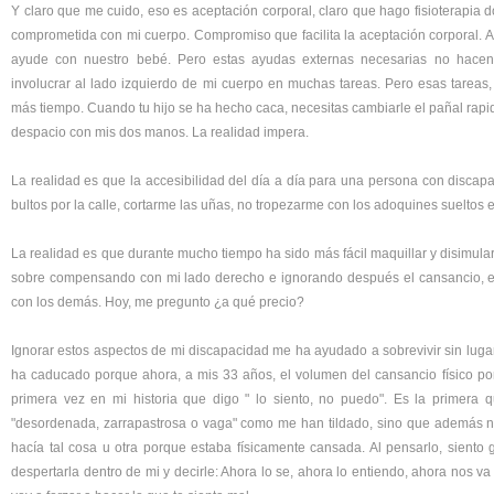
Y claro que me cuido, eso es aceptación corporal, claro que hago fisioterapia d
comprometida con mi cuerpo. Compromiso que facilita la aceptación corporal.
ayude con nuestro bebé. Pero estas ayudas externas necesarias no hace
involucrar al lado izquierdo de mi cuerpo en muchas tareas. Pero esas tarea
más tiempo. Cuando tu hijo se ha hecho caca, necesitas cambiarle el pañal rapid
despacio con mis dos manos. La realidad impera.
La realidad es que la accesibilidad del día a día para una persona con discapaci
bultos por la calle, cortarme las uñas, no tropezarme con los adoquines sueltos e
La realidad es que durante mucho tiempo ha sido más fácil maquillar y disimula
sobre compensando con mi lado derecho e ignorando después el cansancio, el 
con los demás. Hoy, me pregunto ¿a qué precio?
Ignorar estos aspectos de mi discapacidad me ha ayudado a sobrevivir sin lug
ha caducado porque ahora, a mis 33 años, el volumen del cansancio físico por
primera vez en mi historia que digo " lo siento, no puedo". Es la primer
"desordenada, zarrapastrosa o vaga" como me han tildado, sino que además n
hacía tal cosa u otra porque estaba físicamente cansada. Al pensarlo, siento
despertarla dentro de mi y decirle: Ahora lo se, ahora lo entiendo, ahora nos va