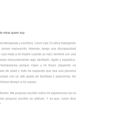
de mirar quien soy.
icoterapeuta y escritora. Llevo casi 10 años trabajando
i primer manuscrito. Además, tengo una discapacidad
ue casi mata a mi madre cuando yo nací, terminé con una
uerpo muscularmente algo atrofiado, rígido y espástico.
 hemiparesia porque cojeo y mi brazo izquierdo es
meses de edad y esto ha supuesto que sea una persona
acidad con un alto grado de facilidad y autonomía. He
chísimo tiempo a mi cuerpo.
sión. Me propuso escribir sobre mi experiencia con la
 propuso escribir un artículo. Y es que, como dice
".