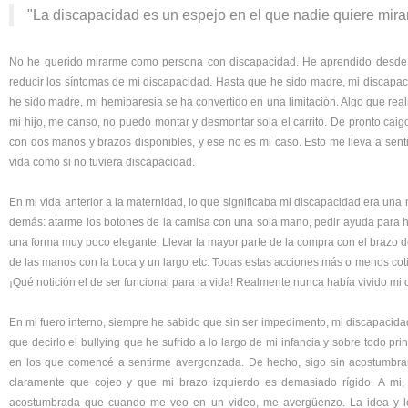
"La discapacidad es un espejo en el que nadie quiere mir
No he querido mirarme como persona con discapacidad. He aprendido desde mi 
reducir los síntomas de mi discapacidad. Hasta que he sido madre, mi discapac
he sido madre, mi hemiparesia se ha convertido en una limitación. Algo que rea
mi hijo, me canso, no puedo montar y desmontar sola el carrito. De pronto cai
con dos manos y brazos disponibles, y ese no es mi caso. Esto me lleva a sent
vida como si no tuviera discapacidad.
En mi vida anterior a la maternidad, lo que significaba mi discapacidad era una
demás: atarme los botones de la camisa con una sola mano, pedir ayuda para ha
una forma muy poco elegante. Llevar la mayor parte de la compra con el brazo de
de las manos con la boca y un largo etc. Todas estas acciones más o menos cotid
¡Qué notición el de ser funcional para la vida! Realmente nunca había vivido m
En mi fuero interno, siempre he sabido que sin ser impedimento, mi discapacid
que decirlo el bullying que he sufrido a lo largo de mi infancia y sobre todo pr
en los que comencé a sentirme avergonzada. De hecho, sigo sin acostumbr
claramente que cojeo y que mi brazo izquierdo es demasiado rígido. A mi,
acostumbrada que cuando me veo en un video, me avergüenzo. La idea y l