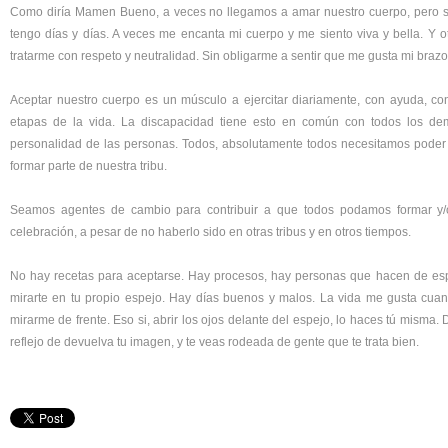
Como diría Mamen Bueno, a veces no llegamos a amar nuestro cuerpo, pero si
tengo días y días. A veces me encanta mi cuerpo y me siento viva y bella. Y ot
tratarme con respeto y neutralidad. Sin obligarme a sentir que me gusta mi brazo
Aceptar nuestro cuerpo es un músculo a ejercitar diariamente, con ayuda, con
etapas de la vida. La discapacidad tiene esto en común con todos los dem
personalidad de las personas. Todos, absolutamente todos necesitamos poder 
formar parte de nuestra tribu.
Seamos agentes de cambio para contribuir a que todos podamos formar y/o
celebración, a pesar de no haberlo sido en otras tribus y en otros tiempos.
No hay recetas para aceptarse. Hay procesos, hay personas que hacen de espe
mirarte en tu propio espejo. Hay días buenos y malos. La vida me gusta cu
mirarme de frente. Eso si, abrir los ojos delante del espejo, lo haces tú misma. 
reflejo de devuelva tu imagen, y te veas rodeada de gente que te trata bien.