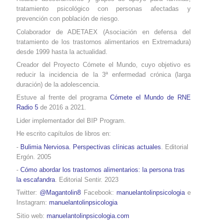
tratamiento psicológico con personas afectadas y
prevención con población de riesgo.
Colaborador de ADETAEX (Asociación en defensa del
tratamiento de los trastornos alimentarios
en Extremadura
)
desde 1999 hasta la actualidad.
Creador del Proyecto Cómete el Mundo, cuyo objetivo es
reducir la incidencia de la 3ª enfermedad crónica (larga
duración) de la adolescencia.
Estuve al frente del programa
Cómete el Mundo de RNE
Radio 5
de 2016 a 2021.
Lider implementador del BIP Program.
He escrito capítulos de libros en:
-
Bulimia Nerviosa. Perspectivas clínicas actuales
. Editorial
Ergón. 2005
-
Cómo abordar los trastornos alimentarios: la persona tras
la escafandra
. Editorial Sentir. 2023
Twitter:
@Magantolin8
Facebook:
manuelantolinpsicologia
e
Instagram:
manuelantolinpsicologia
Sitio web:
manuelantolinpsicologia.com