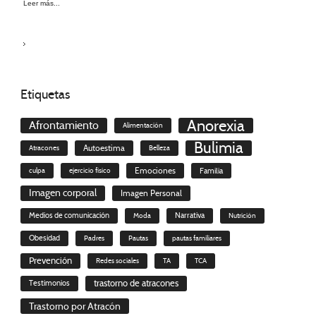
Leer más...
Etiquetas
Anorexia
Afrontamiento
Alimentación
Bulimia
Autoestima
Atracones
Belleza
culpa
ejercicio físico
Emociones
Familia
Imagen corporal
Imagen Personal
Medios de comunicación
Moda
Narrativa
Nutrición
Obesidad
Padres
Pautas
pautas familiares
Prevención
Redes sociales
TA
TCA
trastorno de atracones
Testimonios
Trastorno por Atracón