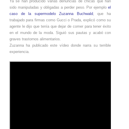
Ya se han producido varias denuncias de chicas que han
sido manipuladas y obligadas a perder peso. Por ejemplo
el
caso de la supermodelo Zuzanna Buchwald
, que ha
trabajado para firmas como Gucci o Prada, explicó como su
agente le dijo que tenía que dejar de comer para tener éxito
en el mundo de la moda. Siguió sus pautas y acabó con
graves trastornos alimentarios.
Zuzanna ha publicado este vídeo donde narra su terrible
experiencia.