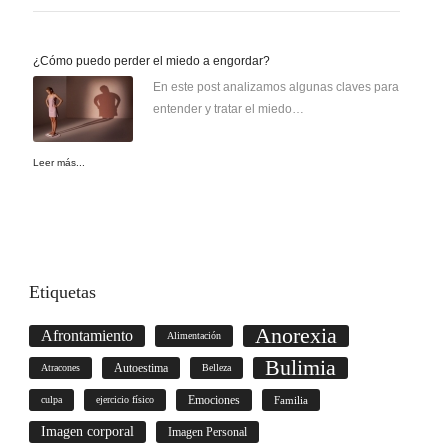
¿Cómo puedo perder el miedo a engordar?
En este post analizamos algunas claves para
entender y tratar el miedo…
Leer más...
Etiquetas
Anorexia
Afrontamiento
Alimentación
Bulimia
Autoestima
Atracones
Belleza
culpa
ejercicio físico
Emociones
Familia
Imagen corporal
Imagen Personal