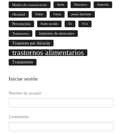
Medios de comunicación
Moda
Narrativa
Nutrición
Obesidad
Padres
Pautas
pautas familiares
Prevención
Redes sociales
TA
TCA
trastorno de atracones
Testimonios
Trastorno por Atracón
trastornos alimentarios
Tratamiento
Iniciar
sesión
Nombre de usuario
Contraseña