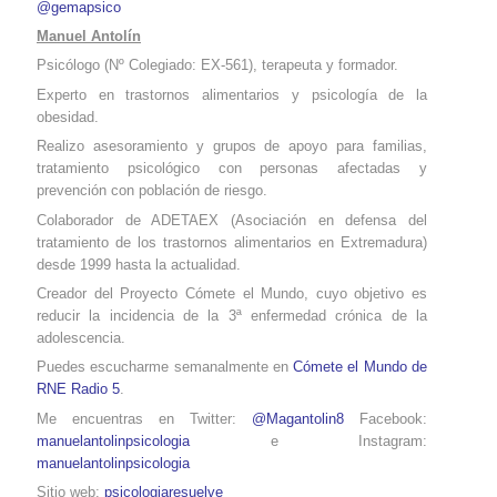
@gemapsico
Manuel Antolín
Psicólogo (Nº Colegiado: EX-561), terapeuta y formador.
Experto en trastornos alimentarios y psicología de la
obesidad.
Realizo asesoramiento y grupos de apoyo para familias,
tratamiento psicológico con personas afectadas y
prevención con población de riesgo.
Colaborador de ADETAEX (Asociación en defensa del
tratamiento de los trastornos alimentarios
en Extremadura
)
desde 1999 hasta la actualidad.
Creador del Proyecto Cómete el Mundo, cuyo objetivo es
reducir la incidencia de la 3ª enfermedad crónica de la
adolescencia.
Puedes escucharme semanalmente en
Cómete el Mundo de
RNE Radio 5
.
Me encuentras en Twitter:
@Magantolin8
Facebook:
manuelantolinpsicologia
e Instagram:
manuelantolinpsicologia
Sitio web:
psicologiaresuelve