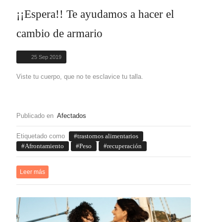
¡¡Espera!! Te ayudamos a hacer el
cambio de armario
25 Sep 2019
Viste tu cuerpo, que no te esclavice tu talla.
Publicado en
Afectados
Etiquetado como
trastornos alimentarios
Afrontamiento
Peso
recuperación
Leer más