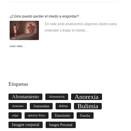
¿Cómo puedo perder el miedo a engordar?
En este post analizamos algunas claves para
entender y tratar el miedo…
Leer más...
Etiquetas
Anorexia
Afrontamiento
Alimentación
Bulimia
Autoestima
Atracones
Belleza
culpa
ejercicio físico
Emociones
Familia
Imagen corporal
Imagen Personal