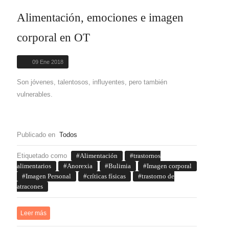
Alimentación, emociones e imagen
corporal en OT
09 Ene 2018
Son jóvenes, talentosos, influyentes, pero también
vulnerables.
Publicado en
Todos
Etiquetado como
Alimentación
trastornos
alimentarios
Anorexia
Bulimia
Imagen corporal
Imagen Personal
críticas físicas
trastorno de
atracones
Leer más