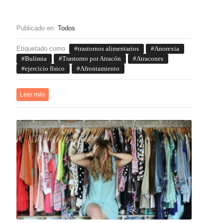
Publicado en
Todos
Etiquetado como
trastornos alimentarios
Anorexia
Bulimia
Trastorno por Atracón
Atracones
ejercicio físico
Afrontamiento
Leer más