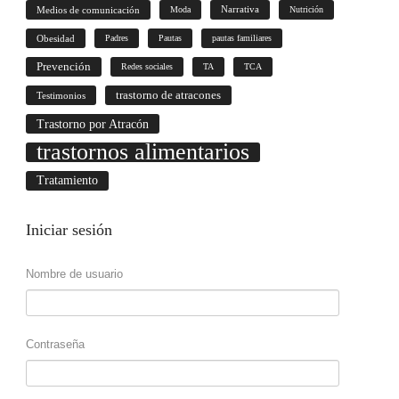
Medios de comunicación
Moda
Narrativa
Nutrición
Obesidad
Padres
Pautas
pautas familiares
Prevención
Redes sociales
TA
TCA
trastorno de atracones
Testimonios
Trastorno por Atracón
trastornos alimentarios
Tratamiento
Iniciar
sesión
Nombre de usuario
Contraseña