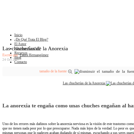
Inicio
¿De Qué Trata El Blog?
El Autor
Las chucherías de la Anorexia
¿Quieres Escribir?
Recursos
Escrito por
Laura Hernangómez
Blog
24 Oct 2017
Contacto
tamaño de la fuente
Las chucherías de la Anorexia
La anorexia te engaña como unas chuches engañan al h
Uno​ ​de​ ​los​ ​errores​ ​más​ ​dañinos​ ​sobre​ ​la​ ​anorexia​ ​nerviosa​ ​es​ ​la​ ​visión​ ​de​ ​este​ ​trastorno co
​que​ ​no tienen​ ​nada​ ​peor​ ​por​ ​lo​ ​que​ ​preocuparse.​ ​Nada​ ​más​ ​lejos​ ​de​ ​la​ ​verdad.​ ​Lo​ ​peor​ ​es​ ​q
mismas​ ​personas​ ​que lo​ ​padecen​ ​acaban​ ​dudando​ ​de​ ​sí​ ​mismas,​ ​escuchando​ ​a​ ​sus​ ​seres​ ​queridos​ 