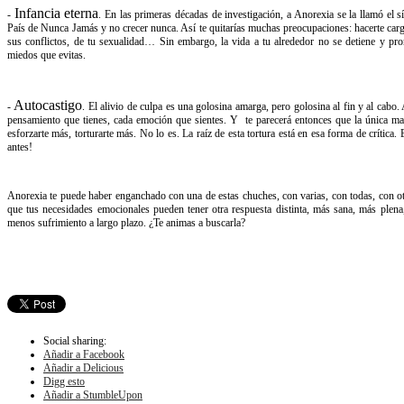
Infancia eterna
-
. En las primeras décadas de investigación, a Anorexia se la llamó el 
País de Nunca Jamás y no crecer nunca. Así te quitarías muchas preocupaciones: hacerte cargo 
sus conflictos, de tu sexualidad… Sin embargo, la vida a tu alrededor no se detiene y pro
miedos que evitas.
Autocastigo
-
.​ ​El​ ​alivio​ ​de​ ​culpa​ ​es​ ​una​ golosina​ ​amarga,​ ​pero​ ​golosina​ ​al​ ​fin​
pensamiento que tienes, cada emoción que sientes. Y te parecerá entonces que la única maner
esforzarte más, torturarte más. No lo es. La raíz de esta tortura está en esa forma de crític
antes!
Anorexia te puede haber enganchado con una de estas chuches, con varias, con todas, con ot
que tus necesidades emocionales pueden tener otra respuesta distinta, más sana, más plena
menos sufrimiento a largo plazo. ¿Te animas a buscarla?
Social sharing:
Añadir a Facebook
Añadir a Delicious
Digg esto
Añadir a StumbleUpon