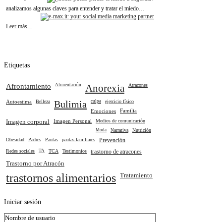
analizamos algunas claves para entender y tratar el miedo…
Leer más...
Etiquetas
Afrontamiento
Alimentación
Anorexia
Atracones
Autoestima
Belleza
Bulimia
culpa
ejercicio físico
Emociones
Familia
Imagen corporal
Imagen Personal
Medios de comunicación
Moda
Narrativa
Nutrición
Obesidad
Padres
Pautas
pautas familiares
Prevención
Redes sociales
TA
TCA
Testimonios
trastorno de atracones
Trastorno por Atracón
trastornos alimentarios
Tratamiento
Iniciar
sesión
Nombre de usuario