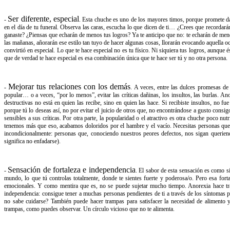
​​Ser​ ​diferente,​ ​especial
-​
​.​ ​Esta​ ​chuche​ ​es​ ​uno​ ​de​ ​los​ ​mayores​ ​timos,​ ​porque​ ​promete​ ​dart
en​ ​el​ ​día​ ​de​ ​tu funeral. Observa las caras, escucha lo que dicen de ti…​ ​¿Crees​ ​que​ ​recordarán​ ​cua
ganaste?​ ​¿Piensas​ ​que​ ​echarán​ ​de​ ​menos​ ​tus​ ​logros?​ ​Ya​ ​te​ ​anticipo que​ ​no:​ ​te​ ​echarán​ ​de​ ​men
​las​ ​mañanas,​ ​añorarán​ ​ese​ ​estilo​ ​tan​ ​tuyo​ ​de​ ​hacer​ ​algunas​ ​cosas,​ ​llorarán evocando​ ​aquella​ ​ocasi
convirtió​ ​en​ ​especial.​ ​Lo​ ​que​ ​te​ ​hace​ ​especial​ ​no​ ​es​ ​tu​ ​físico.​ ​Ni​ ​siquiera​ ​tus​ ​logros,
que​ ​de​ ​verdad​ ​te​ ​hace​ ​especial​ ​es​ ​esa​ ​combinación​ ​única que​ ​te​ ​hace​ ​ser​ ​tú​ ​y​ ​no​ ​otra​ ​persona.
Mejorar​ ​tus​ ​relaciones​ ​con​ ​los​ ​demás
-​ ​​
​.​ ​A veces, entre las dulces promesas d
popular… o a veces, “por lo menos”, evitar las críticas dañinas, los insultos, las burlas. A
destructivas no está en quien las recibe, sino en quien las hace. Si recibiste insultos, no f
porque tú lo deseas así, no por evitar el juicio de otros que, no encontrándose a gusto cons
sensibles a sus críticas. Por otra parte, la popularidad o el atractivo es otra chuche poco nu
tenemos más que eso, acabamos doloridos por el hambre y el vacío. Necesitas personas que t
incondicionalmente: personas que, conociendo nuestros peores defectos, nos sigan querien
significa no enfadarse).
Sensación​ ​de​ ​fortaleza e independencia
-​ ​
.​ El sabor de esta sensación es como s
mundo, lo que tú controlas totalmente, donde te sientes fuerte y poderosa/o. Pero esa fort
emocionales. Y como mentira que es, no se puede sujetar mucho tiempo. Anorexia hace tram
independencia: consigue​ ​tener​ ​a​ ​muchas​ ​personas​ ​pendientes​ ​de​ ​ti​ ​a través de los s
no sabe cuidarse? También puede hacer trampas para satisfacer la necesidad de alimento y
trampas, como puedes observar. Un círculo vicioso que no te alimenta.