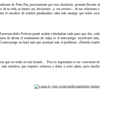
síndrome de Peter Pan precisamente por esta chuchería: promete llevarte al
de tu vida, tu futuro, tus decisiones –y tus errores-, de tus relaciones y
nto el sinsabor de sentirte paralizada/o sabe más amargo que todos esos
 ​y​ ​al​ ​cabo. Anorexia-doña Perfecta puede acabar criticándote cada paso que das, cada
a de aliviar el sentimiento de culpa es el autocastigo: sacrificarte más,
a. El autocastigo no hará más que acentuar más el problema. ¡Detenla cuanto
ras que no están en este listado… Pero lo importante es ser consciente de
, más nutritiva, que requiere esfuerzo y dolor a corto plazo, pero mucho