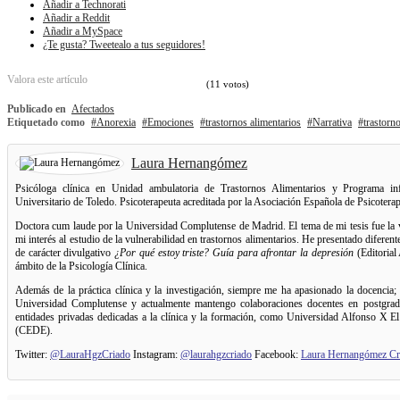
Añadir a Technorati
Añadir a Reddit
Añadir a MySpace
¿Te gusta? Tweetealo a tus seguidores!
Valora este artículo
(11 votos)
Publicado en
Afectados
Etiquetado como
Anorexia
Emociones
trastornos alimentarios
Narrativa
trastorn
Laura Hernangómez
Psicóloga clínica en Unidad ambulatoria de Trastornos Alimentarios y Programa inf
Universitario de Toledo. Psicoterapeuta acreditada por la Asociación Española de Psicoter
Doctora cum laude por la Universidad Complutense de Madrid. El tema de mi tesis fue la v
mi interés al estudio de la vulnerabilidad en trastornos alimentarios. He presentado diferentes
de carácter divulgativo
¿Por qué estoy triste? Guía para afrontar la depresión
(Editorial 
ámbito de la Psicología Clínica.
Además de la práctica clínica y la investigación, siempre me ha apasionado la docencia
Universidad Complutense y actualmente mantengo colaboraciones docentes en postgrado c
entidades privadas dedicadas a la clínica y la formación, como Universidad Alfonso 
(CEDE).
Twitter:
@LauraHgzCriado
Instagram:
@laurahgzcriado
Facebook:
Laura Hernangómez Cr