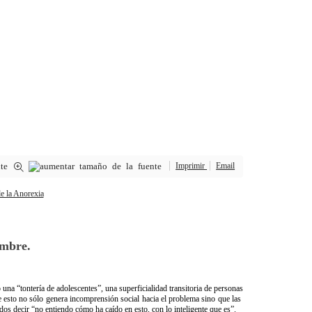
Imprimir
Email
ambre.
mo​ ​una​ ​“tontería​ ​de​ ​adolescentes”,​ ​una​ ​superficialidad​ ​transitoria​ ​de​ ​personas​
ue​ ​esto no​ ​sólo​ ​genera​ ​incomprensión​ ​social​ ​hacia​ ​el​ ​problema​ ​sino​ ​que​ ​las​ ​
​decir​ ​“no entiendo​ ​cómo​ ​ha​ ​caído​ ​en​ ​esto,​ ​con​ ​lo​ ​inteligente​ ​que​ ​es”.