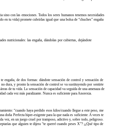
eligencia​ ​sino​ ​con​ ​las​ ​emociones.​ ​Todos​ ​los​ ​seres​ ​humanos​ ​tenemos​ ​necesidades
vida)​ ​promete​ ​cubrirlas​ ​igual​ ​que​ ​una​ ​bolsa​ ​de​ ​“chuches”​ ​engaña​ ​
dades​ ​nutricionales:​ ​las​ ​engaña,​ ​dándolas​ ​por​ ​cubiertas,​ ​dejándote​ ​
ue​ ​te engaña,​ ​de​ ​dos​ ​formas:​ ​dándote​ ​sensación​ ​de​ ​control​ ​y​ ​sensación​ ​de​ ​
o​ ​dura,​ ​y​ ​pronto​ ​la sensación​ ​de​ ​control​ ​se​ ​va​ ​sustituyendo​ ​por​ ​sentirte​ ​
áreas​ ​de​ ​tu​ ​vida.​ ​La sensación​ ​de​ ​capacidad​ ​va​ ​seguida​ ​de​ ​una​ ​amenaza​ ​de​
​incapacidad​ ​cada​ ​vez​ ​más paralizante. Nunca es suficiente para Anorexia.
lgazamiento:​ ​“cuando​ ​haya​ ​perdido​ ​esos​ ​kilos/cuando​ ​llegue​ ​a​ ​este​ ​peso,​ ​me​ ​
na doña​ ​Perfecta​ ​hiper-exigente​ ​para​ ​la​ ​que​ ​nada​ ​es​ ​suficiente.​ ​A​ ​veces​ ​te​ ​
ada​ ​vez,​ ​en un​ ​juego​ ​cruel​ ​por​ ​tramposo,​ ​adictivo​ ​y,​ ​sobre​ ​todo,​ ​peligroso.​ ​
ceptarías​ ​que​ ​alguien​ ​te​ ​dijera​ ​“te​ ​querré cuando​ ​peses​ ​X”?​ ​¡¿Qué​ ​tipo​ ​de​ ​