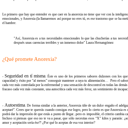
Lo​ ​primero​ ​que​ ​hay​ ​que​ ​entender​ ​es​ ​que​ ​caer​ ​en​ ​la​ ​anorexia​ ​no​ ​tiene​ ​que​ ​ver​ ​con​ ​la int
emocionales,​ ​y​ Anorexia (la llamaremos así porque no eres tú, es ese trastorno que se ha metido en tu 
el hambre.​ ​
"Así,​ ​Anorexia​ ​es​ ​a​ ​tus​ ​necesidades​ ​emocionales​ ​lo​ ​que​ ​las​ ​chucherías​ ​a​ ​tus necesi
después​ ​unas carencias​ ​terribles​ ​y​ ​un​ ​inmenso​ ​dolor" Laura Hernangómez
¿Qué​ ​promete​ ​Anorexia?
Seguridad​ ​en​ ​tí​ ​misma
-​ ​​
.​​ ​Éste​ ​es​ ​uno​ ​de​ ​los​ ​primeros​ ​sabores​ ​dulzones​ ​con​ ​los​ ​q
capacidad​ ​y​ ​éxito​ ​por “al​ ​menos”​ ​conseguir​ ​mantener​ ​a​ ​raya​ ​tu​ ​alimentación…​ ​​ ​Pero​ ​el​ ​sabor​ ​n
cada​ ​vez​ ​más​ ​controlada​ ​por​ ​la enfermedad​ ​y​ ​una​ ​sensación​ ​de​ ​descontrol​ ​en​ ​todas​ ​las​ ​demás​ ​
​fracaso​ ​cada​ ​vez​ ​más​ ​constante, una​ ​autocrítica​ ​cada​ ​vez​ ​más​ ​feroz,​ ​un​ ​sentimiento​ ​de​ 
Autoestima
-​ ​​
​.​ ​De​ ​forma​ ​similar​ ​a​ ​la​ ​anterior,​ Anorexia​ ​tiñe​ ​de​ ​un​ ​dulce​ ​engaño​ ​el ade
aceptaré”. Crees​ ​que​ ​te​ ​querrás​ ​cuando​ ​consigas​ ​ese​ ​logro,​ ​pero​ ​lo​ ​cierto​ ​es​ ​que​ ​Anorexia​ ​es​ ​u
podrá​ ​dar​ ​la impresión​ ​de​ ​que​ ​estás​ ​a​ ​punto​ ​de​ ​llegar...pero​ ​es​ ​imposible,​ ​el​ ​criterio​ ​cambia​ ​c
Incluso​ ​si​ ​piensas​ ​que​ ​eso​ ​no te​ ​va​ ​a​ ​pasar,​ ​que​ ​sólo​ ​necesitas​ ​esos​ ​“X”​ ​kilos y pararás:​ ​¿a
amor​ ​y​ ​aceptación​ ​sería​ ​ése?! ¿Por qué lo aceptas de esa voz interior?