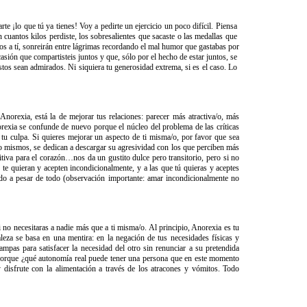
e ¡lo​ ​que​ ​tú​ ​ya​ ​tienes!​ ​Voy​ ​a​ ​pedirte​ ​un​ ​ejercicio​ ​un​ ​poco​ ​difícil. ​Piensa​ ​
ntos​ ​kilos​ ​perdiste,​ ​los​ ​sobresalientes​ ​que​ ​sacaste o​ ​las​ ​medallas​ ​que​ ​
os​ ​a​ ​tí,​ ​sonreirán​ ​entre​ ​lágrimas​ ​recordando​ ​el​ ​mal​ ​humor​ ​que gastabas​ ​por​
ón​ ​que​ ​compartisteis​ ​juntos​ ​y​ ​que,​ ​sólo​ ​por​ ​el​ ​hecho​ ​de​ ​estar​ ​juntos, se​ ​
 aunque​ ​éstos​ ​sean​ ​admirados.​ ​Ni siquiera tu generosidad extrema, si es el caso. Lo​ ​
e Anorexia, está la de mejorar tus relaciones: parecer más atractiva/o, más
norexia se confunde de nuevo porque el núcleo del problema de las críticas
ue tu culpa. Si quieres mejorar un aspecto de ti misma/o, por favor que sea
igo mismos, se dedican a descargar su agresividad con los que perciben más
tritiva para el corazón…nos da un gustito dulce pero transitorio, pero si no
e quieran y acepten incondicionalmente, y a las que tú quieras y aceptes
do a pesar de todo (observación importante: amar incondicionalmente no
i no necesitaras a nadie más que a ti misma/o. Al principio, Anorexia es tu
aleza se basa en una mentira: en la negación de tus necesidades físicas y
pas para satisfacer la necesidad del otro sin renunciar a su pretendida
íntomas porque ¿qué autonomía real puede tener una persona que en este momento
 disfrute con la alimentación a través de los atracones y vómitos. Todo