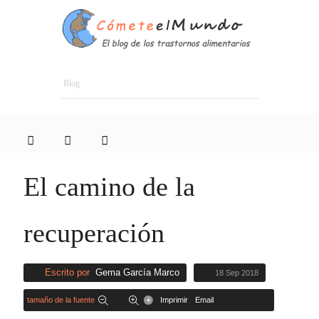
Blog
El camino de la
recuperación
Escrito por
Gema García Marco
18 Sep 2018
tamaño de la fuente
Imprimir
Email