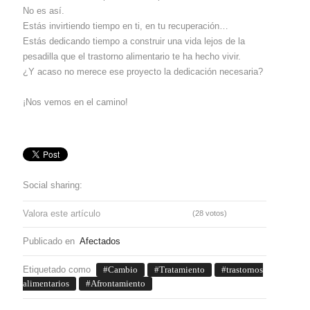
No es así.
Estás invirtiendo tiempo en ti, en tu recuperación…
Estás dedicando tiempo a construir una vida lejos de la
pesadilla que el trastorno alimentario te ha hecho vivir.
¿Y acaso no merece ese proyecto la dedicación necesaria?
¡Nos vemos en el camino!
Social sharing:
Valora este artículo
(28 votos)
Publicado en
Afectados
Etiquetado como
Cambio
Tratamiento
trastornos
alimentarios
Afrontamiento