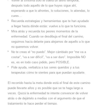
Volver al síntoma sólo te traerá un alivio temporal,
después todo aquello de lo que huyes sigue ahí,
esperando a que lo afrontes, lo soluciones, lo atiendas, lo
cures…
Recuerda estrategias y herramientas que te han ayudado
a llegar hasta dónde estás: vuelve a lo que te funciona.
Mira atrás y recuerda los peores momentos de la
enfermedad. Cuando se desdibuja el final del camino,
seguimos hacia delante para alejarnos de aquello a lo que
no queremos volver.
No te creas el “no puedo”. Mejor cámbialo por “me va a
costar”, “va a ser difícil”, “va a ser duro”. Imposible NO
es, es en todo caso jodido, pero POSIBLE.
Pide ayuda, verbaliza a tus seres queridos y a tus
terapeutas cómo te sientes para que puedan ayudarte.
El recorrido hasta la meta donde está el final de este camino
puede llevarte años y es posible que se te haga largo a
veces. Quizá la enfermedad te intente convencer de volver
atrás o de dejártelo a medias con el argumento de que el
tratamiento te hace perder el tiempo.