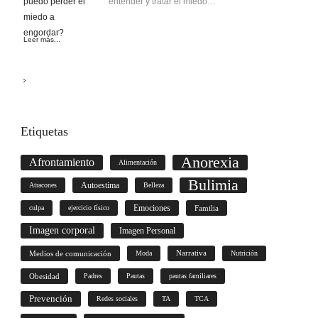
entender y tratar el miedo…
Leer más...
Etiquetas
Anorexia
Afrontamiento
Alimentación
Bulimia
Autoestima
Atracones
Belleza
culpa
ejercicio físico
Emociones
Familia
Imagen corporal
Imagen Personal
Medios de comunicación
Moda
Narrativa
Nutrición
Obesidad
Padres
Pautas
pautas familiares
Prevención
Redes sociales
TA
TCA