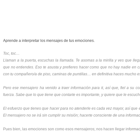
Aprende a interpretar los mensajes de tus emociones.
Toc, toc…
Llaman a la puerta, escuchas la llamada. Te asomas a la mirilla y ves que lle
que no entiendes. Eso te asusta y prefieres hacer como que no hay nadie en c
con tu compañero/a de piso, caminas de puntillas… en definitiva haces mucho esf
Pero ese mensajero ha venido a traer información para ti, así que, fiel a su 
fuerza. Sabe que lo que tiene que contarte es importante, y quiere que le escuch
El esfuerzo que tienes que hacer para no atenderle es cada vez mayor, así que 
El mensajero no se irá sin cumplir su misión; hacerte consciente de una informac
Pues bien, las emociones son como esos mensajeros; nos hacen llegar informaci