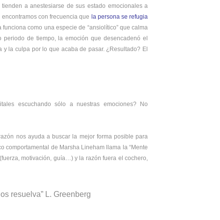
ia tienden a anestesiarse de sus estado emocionales a
n
encontramos con frecuencia que
la persona se refugia
 funciona como una especie de “ansiolítico” que calma
rto periodo de tiempo, la emoción que desencadenó el
a y la culpa por lo que acaba de pasar. ¿Resultado? El
itales escuchando sólo a nuestras emociones? No
razón nos ayuda a buscar la mejor forma posible para
tico comportamental de Marsha Lineham llama la “Mente
fuerza, motivación, guía…) y la razón fuera el cochero,
os resuelva” L. Greenberg