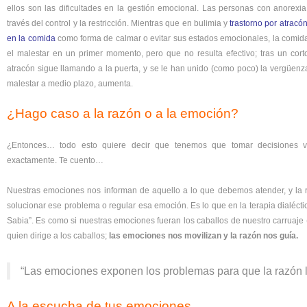
ellos son las dificultades en la gestión emocional. Las personas con anorex
través del control y la restricción. Mientras que en bulimia y
trastorno por atracó
en la comida
como forma de calmar o evitar sus estados emocionales, la comida
el malestar en un primer momento, pero que no resulta efectivo; tras un co
atracón sigue llamando a la puerta, y se le han unido (como poco) la vergüenz
malestar a medio plazo, aumenta.
¿Hago caso a la razón o a la emoción?
¿Entonces… todo esto quiere decir que tenemos que tomar decisiones v
exactamente. Te cuento…
Nuestras emociones nos informan de aquello a lo que debemos atender, y la 
solucionar ese problema o regular esa emoción. Es lo que en la terapia dialéc
Sabia”. Es como si nuestras emociones fueran los caballos de nuestro carruaje (
quien dirige a los caballos;
las emociones nos movilizan y la razón nos guía.
“Las emociones exponen los problemas para que la razón l
A la escucha de tus emociones