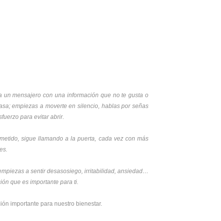
ga un mensajero con una información que no te gusta o
asa; empiezas a moverte en silencio, hablas por señas
uerzo para evitar abrir.
cometido, sigue llamando a la puerta, cada vez con más
es.
empiezas a sentir desasosiego, irritabilidad, ansiedad…
ión que es importante para ti.
ón importante para nuestro bienestar.