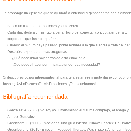
Te propongo un ejercicio que te ayudará a entender y gestionar mejor tus emoci
Busca un listado de emociones y tenlo cerca
Cada día, dedica un minuto a cerrar los ojos, conectar contigo, atender a tu 
corporales que las acompañan
Cuando el minuto haya pasado, ponle nombre a lo que sientes y trata de ident
Después responde a estas preguntas:
¿Qué necesidad hay detrás de esta emoción?
¿Qué puedo hacer por mí para atender esa necesidad?
Si descubres cosas interesantes al pararte a estar ese minuto diario contigo, o 
hashtag #ALaEscuchaDeMisEmociones. ¡Te escuchamos!
Bibliografía recomendada
González, A. (2017) No soy yo. Entendiendo el trauma complejo, el apego y l
Anabel González
Greenberg, L. (2000) Emociones: una guía interna. Bilbao: Desclée De Brouw
Greenberg, L. (2015) Emotion - Focused Therapy. Washington: American Psyc