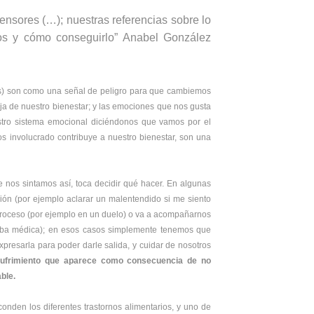
ensores (…); nuestras referencias sobre lo
os y cómo conseguirlo” Anabel González
s) son como una señal de peligro para que cambiemos
a de nuestro bienestar; y las emociones que nos gusta
estro sistema emocional diciéndonos que vamos por el
s involucrado contribuye a nuestro bienestar, son una
nos sintamos así, toca decidir qué hacer. En algunas
ón (por ejemplo aclarar un malentendido si me siento
proceso (por ejemplo en un duelo) o va a acompañarnos
ueba médica); en esos casos simplemente tenemos que
xpresarla para poder darle salida, y cuidar de nosotros
l sufrimiento que aparece como consecuencia de no
ble.
nden los diferentes trastornos alimentarios, y uno de