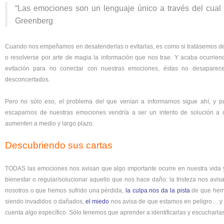
“Las emociones son un lenguaje único a través del cual 
Greenberg
Cuando nos empeñamos en desatenderlas o evitarlas, es como si tratásemos de 
o resolverse por arte de magia la información que nos trae. Y acaba ocurrie
evitación para no conectar con nuestras emociones, éstas no desaparecen
desconcertados.
Pero no sólo eso, el problema del que venían a informarnos sigue ahí, y
escaparnos de nuestras emociones vendría a ser un intento de solución a 
aumenten a medio y largo plazo.
Descubriendo sus cartas
TODAS las emociones nos avisan que algo importante ocurre en nuestra vida 
bienestar o regular/solucionar aquello que nos hace daño: la tristeza nos avis
nosotros o que hemos sufrido una pérdida,
la culpa nos da la pista
de que hemo
siendo invadidos o dañados,
el miedo
nos avisa de que estamos en peligro… y 
cuenta algo específico. Sólo tenemos que aprender a identificarlas y escucharlas