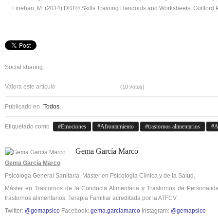
Linehan, M. (2014) DBT® Skills Training Handouts and Worksheets. Guilford 
Social sharing:
Valora este artículo
(10 votos)
Publicado en
Todos
Etiquetado como
Emociones
Afrontamiento
trastornos alimentarios
A
Gema García Marco
Gema García Marco
Psicóloga General Sanitaria. Máster en Psicología Clínica y de la Salud.
Máster en Trastornos de la Conducta Alimentaria y Trastornos de Personal
trastornos alimentarios. Terapia Familiar acreditada por la ATFCV.
Twitter:
@gemapsico
Facebook:
gema.garciamarco
Instagram:
@gemapsico