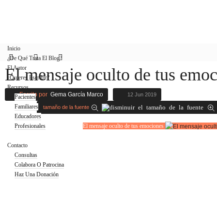
Inicio
¿De Qué Trata El Blog?
El Autor
El mensaje oculto de tus emo
¿Quieres Escribir?
Recursos
Escrito por
Gema García Marco
12 Jun 2019
Pacientes
Familiares
tamaño de la fuente
Educadores
Profesionales
El mensaje oculto de tus emociones
Blog
Contacto
Consultas
Colabora O Patrocina
Haz Una Donación