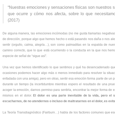
“Nuestras emociones y sensaciones físicas son nuestros s
que ocurre y cómo nos afecta, sobre lo que necesitam
(2017)
De alguna manera, las emociones incómodas (no me gusta llamarlas negativa
de dirección, porque algo que hemos hecho o está pasando nos daña o nos alej
sentir (orgullo, calma, alegría…), son como palmaditas en la espalda de nu
camino correcto, que lo que está ocurriendo o la conducta en la que nos hemo
especie de señal de “sigue así”.
Una vez que hemos identificado lo que sentimos y qué ha desencadenado que 
ocasiones podemos hacer algo más o menos inmediato para resolver la situaci
enfadada con una amiga), pero en otras, sentir esa emoción forma parte de un 
durante un tiempo (la incertidumbre mientras espero el resultado de una pr
acoger la emoción, darnos permiso para sentirla, encontrar la mejor forma de e
mismos en el dolor.
El dolor es una parte inevitable de la vida, pero e
escucharnos, de no atendernos o incluso de maltratarnos en el dolor, es evita
La Teoría Transdiagnóstico (Fairburn…) habla de los factores comunes que esco