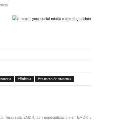
Press
norexia
Bulimia
trastorno de atracones
idad. Terapeuta EMDR, con especialización en EMDR y