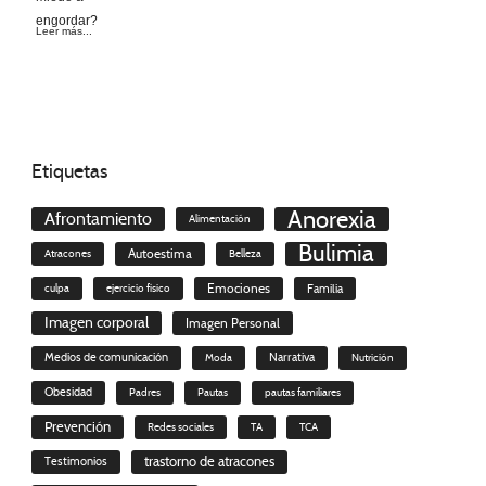
Leer más...
Etiquetas
Anorexia
Afrontamiento
Alimentación
Bulimia
Autoestima
Atracones
Belleza
culpa
ejercicio físico
Emociones
Familia
Imagen corporal
Imagen Personal
Medios de comunicación
Moda
Narrativa
Nutrición
Obesidad
Padres
Pautas
pautas familiares
Prevención
Redes sociales
TA
TCA
trastorno de atracones
Testimonios