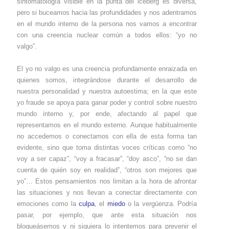
sintomatología visible en la punta del iceberg es diversa,
pero si buceamos hacia las profundidades y nos adentramos
en el mundo interno de la persona nos vamos a encontrar
con una creencia nuclear común a todos ellos: “yo no
valgo”.
El yo no valgo es una creencia profundamente enraizada en
quienes somos, integrándose durante el desarrollo de
nuestra personalidad y nuestra autoestima; en la que este
yo fraude se apoya para ganar poder y control sobre nuestro
mundo interno y, por ende, afectando al papel que
representamos en el mundo externo. Aunque habitualmente
no accedemos o conectamos con ella de esta forma tan
evidente, sino que toma distintas voces críticas como “no
voy a ser capaz”, “voy a fracasar”, “doy asco”, “no se dan
cuenta de quién soy en realidad”, “otros son mejores que
yo”… Estos pensamientos nos limitan a la hora de afrontar
las situaciones y nos llevan a conectar directamente con
emociones como la
culpa
, el
miedo
o la vergüenza. Podría
pasar, por ejemplo, que ante esta situación nos
bloqueásemos y ni siquiera lo intentemos para prevenir el