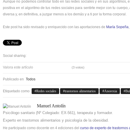
Aunque no podemos controlar todo en las redes sociales y en sus algoritmos, e
positiva en el algoritmo de tus redes sociales para sentirte mejor con tu cuerpo,
diversa y, en definitiva, a juzgar menos a los demás y a ti por la forma corporal.
Este post ha sido revisado y enriquecido con las aportaciones de
María Sopeña
Social sharing:
Valora este artículo
(3 votos)
Publicado en
Todos
Etiquetado como
Redes sociales
trastornos alimentarios
Anorexia
Bul
Manuel Antolín
Psicólogo sanitario (Nº Colegiado: EX-561), terapeuta y formador.
Experto en trastornos alimentarios y psicología de la obesidad.
He participado como docente en 4 ediciones del
curso de experto de trastornos 