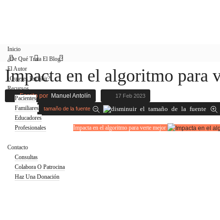
Inicio
¿De Qué Trata El Blog?
El Autor
Impacta en el algoritmo para 
¿Quieres Escribir?
Recursos
Escrito por
Manuel Antolín
17 Feb 2023
Pacientes
Familiares
tamaño de la fuente
Educadores
Profesionales
Impacta en el algoritmo para verte mejor
Blog
Contacto
Consultas
Colabora O Patrocina
Haz Una Donación