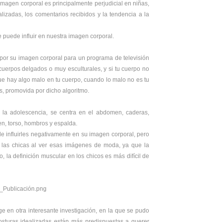
imagen corporal es principalmente perjudicial en niñas,
izadas, los comentarios recibidos y la tendencia a la
e puede influir en nuestra imagen corporal.
por su imagen corporal para un programa de televisión
uerpos delgados o muy esculturales, y si tu cuerpo no
ue hay algo malo en tu cuerpo, cuando lo malo no es tu
s, promovida por dicho algoritmo.
 la adolescencia, se centra en el abdomen, caderas,
men, torso, hombros y espalda.
 influirles negativamente en su imagen corporal, pero
 las chicas al ver esas imágenes de moda, ya que la
 la definición muscular en los chicos es más difícil de
 en otra interesante investigación, en la que se pudo
sturas idealizadas están más predispuestas a querer