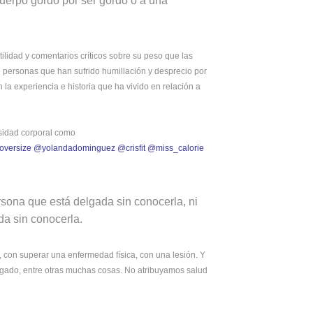
uerpo gordo por ser gordo o a una
ilidad y comentarios críticos sobre su peso que las
n personas que han sufrido humillación y desprecio por
 la experiencia e historia que ha vivido en relación a
rsidad corporal como
oversize
@yolandadominguez
@crisfit
@miss_calorie
sona que está delgada sin conocerla, ni
da sin conocerla.
con superar una enfermedad física, con una lesión. Y
ngado, entre otras muchas cosas. No atribuyamos salud