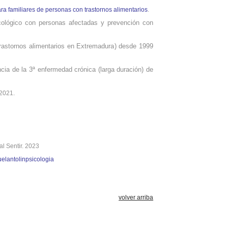
a familiares de personas con trastornos alimentarios
.
icológico con personas afectadas y prevención con
rastornos alimentarios
en Extremadura
) desde 1999
cia de la 3ª enfermedad crónica (larga duración) de
2021.
ial Sentir. 2023
elantolinpsicologia
volver arriba