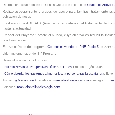
Docente en escuela online de Clínica Cabal con el curso de
Grupos de Apoyo par
Realizo asesoramiento y grupos de apoyo para familias, tratamiento ps
población de riesgo.
Colaborador de ADETAEX (Asociación en defensa del tratamiento de los t
hasta la actualidad.
Creador del Proyecto Cómete el Mundo, cuyo objetivo es reducir la inciden
la adolescencia.
Estuve al frente del programa
Cómete el Mundo de RNE Radio 5
de 2016 a 
Lider implementador del BIP Program.
He escrito capítulos de libros en:
-
Bulimia Nerviosa. Perspectivas clínicas actuales
. Editorial Ergón. 2005
-
Cómo abordar los trastornos alimentarios: la persona tras la escafandra
. Editor
Twitter:
@Magantolin8
Facebook:
manuelantolinpsicologia
e Instagram:
manu
manuelantolinpsicologia.com
Sitio web: