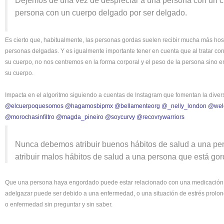
Dejemos de una vez de despreciar a una persona con un c
persona con un cuerpo delgado por ser delgado.
Es cierto que, habitualmente, las personas gordas suelen recibir mucha más host
personas delgadas. Y es igualmente importante tener en cuenta que al tratar co
su cuerpo, no nos centremos en la forma corporal y el peso de la persona sino en
su cuerpo.
Impacta en el algoritmo siguiendo a cuentas de Instagram que fomentan la dive
@elcuerpoquesomos
@hagamosbipmx
@bellamenteorg
@_nelly_london
@wel
@morochasinfiltro
@magda_pineiro
@soycurvy
@recovrywarriors
Nunca debemos atribuir buenos hábitos de salud a una per
atribuir malos hábitos de salud a una persona que está gor
Que una persona haya engordado puede estar relacionado con una medicación, 
adelgazar puede ser debido a una enfermedad, o una situación de estrés prolo
o enfermedad sin preguntar y sin saber.