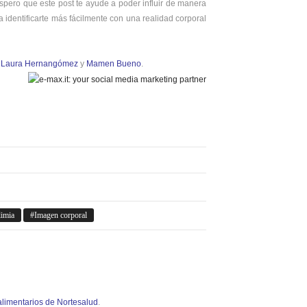
spero que este post te ayude a poder influir de manera
 a identificarte más fácilmente con una realidad corporal
,
Laura Hernangómez
y
Mamen Bueno
.
imia
Imagen corporal
alimentarios de Nortesalud
.