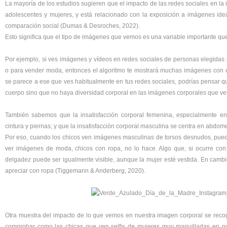
La mayoría de los estudios sugieren que el impacto de las redes sociales en la 
adolescentes y mujeres, y está relacionado con la exposición a imágenes ideal
comparación social (Dumas & Desroches, 2022).
Esto significa que el tipo de imágenes que vemos es una variable importante qu
Por ejemplo, si ves imágenes y vídeos en redes sociales de personas elegidas 
o para vender moda, entonces el algoritmo te mostrará muchas imágenes con c
se parece a ese que ves habitualmente en tus redes sociales, podrías pensar q
cuerpo sino que no haya diversidad corporal en las imágenes corporales que ve
También sabemos que la insatisfacción corporal femenina, especialmente en
cintura y piernas; y que la insatisfacción corporal masculina se centra en abdo
Por eso, cuando los chicos ven imágenes masculinas de torsos desnudos, puede
ver imágenes de moda, chicos con ropa, no lo hace. Algo que, si ocurre con
delgadez puede ser igualmente visible, aunque la mujer esté vestida. En cambio,
apreciar con ropa (Tiggemann & Anderberg, 2020).
Otra muestra del impacto de lo que vemos en nuestra imagen corporal se recoge
comprobar como las chicas que ven selfis de mujeres muy maquilladas en po