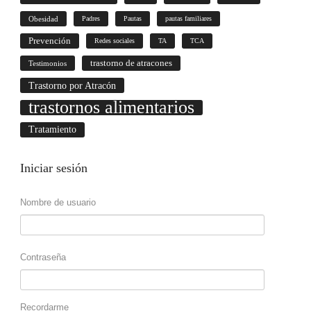
Obesidad
Padres
Pautas
pautas familiares
Prevención
Redes sociales
TA
TCA
trastorno de atracones
Testimonios
Trastorno por Atracón
trastornos alimentarios
Tratamiento
Iniciar
sesión
Nombre de usuario
Contraseña
Recordarme