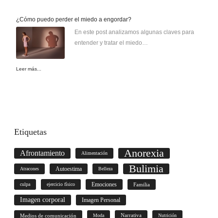
¿Cómo puedo perder el miedo a engordar?
En este post analizamos algunas claves para
entender y tratar el miedo…
Leer más...
Etiquetas
Anorexia
Afrontamiento
Alimentación
Bulimia
Autoestima
Atracones
Belleza
culpa
ejercicio físico
Emociones
Familia
Imagen corporal
Imagen Personal
Medios de comunicación
Moda
Narrativa
Nutrición