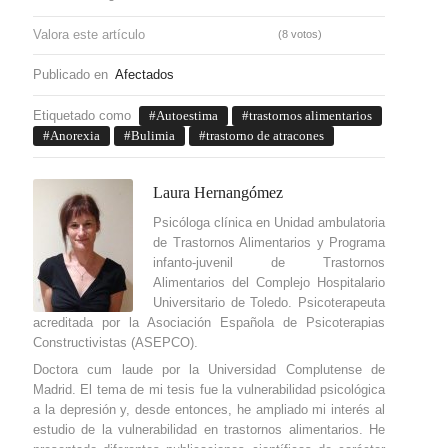
Valora este artículo
(8 votos)
Publicado en
Afectados
Etiquetado como
Autoestima
trastornos alimentarios
Anorexia
Bulimia
trastorno de atracones
Laura Hernangómez
Psicóloga clínica en Unidad ambulatoria
de Trastornos Alimentarios y Programa
infanto-juvenil de Trastornos
Alimentarios del Complejo Hospitalario
Universitario de Toledo. Psicoterapeuta
acreditada por la Asociación Española de Psicoterapias
Constructivistas (ASEPCO).
Doctora cum laude por la Universidad Complutense de
Madrid. El tema de mi tesis fue la vulnerabilidad psicológica
a la depresión y, desde entonces, he ampliado mi interés al
estudio de la vulnerabilidad en trastornos alimentarios. He