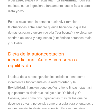
o desastre, exitosa o fracasada... La
flexibilidad
, con sus
matices, es un ingrediente fundamental que le falta a esta
dieta yo-yó.
En sus relaciones, la persona suele vivir también
fluctuaciones entre sentirse querida haciendo lo que los
demás esperan y quieren de ella (“ser buena”) y explotar por
sentirse abusada y ninguneada (sintiéndose entonces mala
y culpable).
Dieta de la autoaceptación
incondicional: Autoestima sana o
equilibrada
La dieta de la autoaceptación incondicional tiene como
ingredientes fundamentales la
autenticidad
y la
flexibilidad
. También tiene sueños y tiene líneas rojas, así
que podríamos decir que incluye a los Yo Ideal y Yo
Debería, pero como dos ingredientes más de los que no
depende su valía personal: como una guía para orientarse, y
no una condición rígida que cumplir. Ésta es una dieta