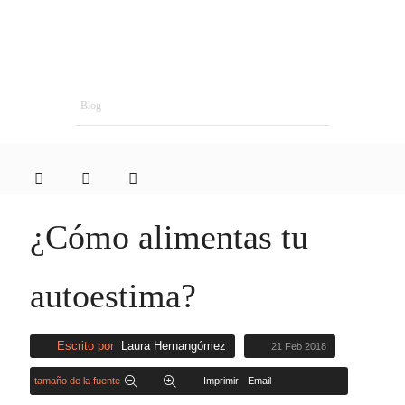
Blog
¿Cómo alimentas tu
autoestima?
Escrito por
Laura Hernangómez
21 Feb 2018
tamaño de la fuente
Imprimir
Email