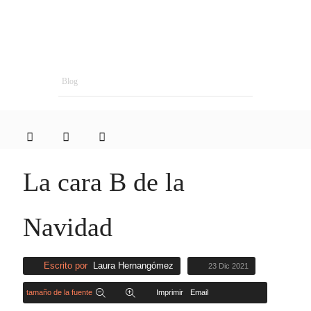
Blog
La cara B de la
Navidad
Escrito por
Laura Hernangómez
23 Dic 2021
tamaño de la fuente
Imprimir
Email