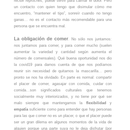
recibir reproches, puede servir para calmar el dolor. Pero
un contacto con quien tengo que disimular cómo me
encuentro, “mantener el tipo”, sonreír cuando no tengo
ganas… no es el contacto más recomendable para una
persona que se encuentra mal.
La
obligación de comer
. No sólo nos juntamos:
nos juntamos para comer, y para comer mucho (suelen
aumentar la variedad y cantidad según aumenta el
número de comensales). Qué buena oportunidad nos dio
la covid19 para darnos cuenta de que nos podíamos
reunir sin necesidad de quitarnos la mascarilla… pero
pronto se nos ha olvidado. En parte es normal: compartir
el placer de comer, agasajar con comida, cuidar con
comida…son significados culturales que tenemos
socialmente muy interiorizados, y no tiene por qué ser
malo siempre que mantengamos la
flexibilidad
y
empatía
suficiente como para entender que hay personas
para las que comer no es un placer, o que el placer puede
ser un gran dilema en algunos momentos de la vida de
alguien porque una parte suya no le deja disfrutar (por