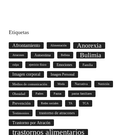
Etiquetas
Anorexia
Afrontamiento
Alimentación
Bulimia
Autoestima
Atracones
Belleza
culpa
ejercicio físico
Emociones
Familia
Imagen corporal
Imagen Personal
Medios de comunicación
Moda
Narrativa
Nutrición
Obesidad
Padres
Pautas
pautas familiares
Prevención
Redes sociales
TA
TCA
trastorno de atracones
Testimonios
Trastorno por Atracón
trastornos alimentarios