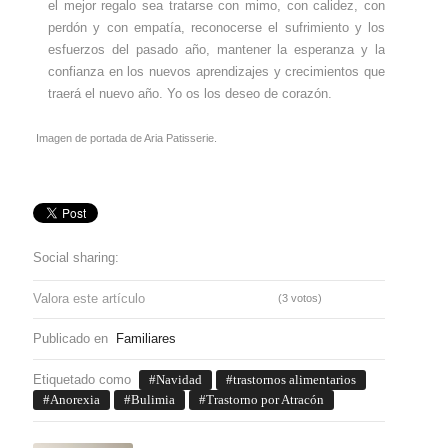
el mejor regalo sea tratarse con mimo, con calidez, con
perdón y con empatía, reconocerse el sufrimiento y los
esfuerzos del pasado año, mantener la esperanza y la
confianza en los nuevos aprendizajes y crecimientos que
traerá el nuevo año. Yo os los deseo de corazón.
Imagen de portada de Aria Patisserie.
Social sharing:
Valora este artículo
(3 votos)
Publicado en
Familiares
Etiquetado como
Navidad
trastornos alimentarios
Anorexia
Bulimia
Trastorno por Atracón