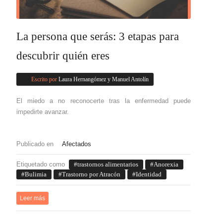
La persona que serás: 3 etapas para
descubrir quién eres
Escrito por
Laura Hernangómez y Manuel Antolín
El miedo a no reconocerte tras la enfermedad puede
impedirte avanzar.
Publicado en
Afectados
Etiquetado como
trastornos alimentarios
Anorexia
Bulimia
Trastorno por Atracón
Identidad
Leer más