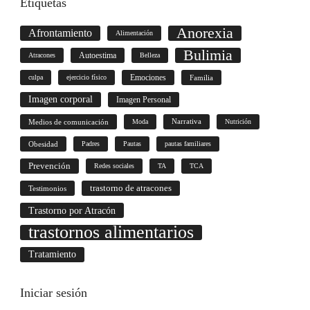
Etiquetas
Anorexia
Afrontamiento
Alimentación
Bulimia
Autoestima
Atracones
Belleza
culpa
ejercicio físico
Emociones
Familia
Imagen corporal
Imagen Personal
Medios de comunicación
Moda
Narrativa
Nutrición
Obesidad
Padres
Pautas
pautas familiares
Prevención
Redes sociales
TA
TCA
trastorno de atracones
Testimonios
Trastorno por Atracón
trastornos alimentarios
Tratamiento
Iniciar
sesión