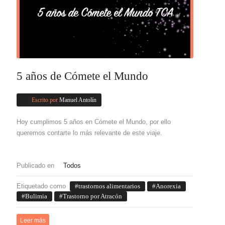
5 años de Cómete el Mundo
Escrito por
Manuel Antolín
Hoy cumplimos 5 años en Cómete el Mundo, por ello
queremos contarte lo más relevante de este viaje.
Publicado en
Todos
Etiquetado como
trastornos alimentarios
Anorexia
Bulimia
Trastorno por Atracón
Leer más