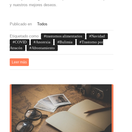
y nuestros mejores deseos.
Publicado en
Todos
Etiquetado como
trastornos alimentarios
Navidad
COVID
Anorexia
Bulimia
Trastorno por
Atracón
Afrontamiento
Leer más