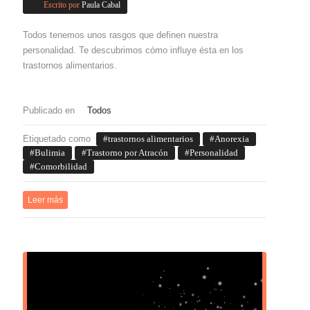
Escrito por
Paula Cabal
Todos tenemos unos rasgos que definen nuestra
personalidad. Te descubrimos cómo influye ésta en los
trastornos alimentarios.
Publicado en
Todos
Etiquetado como
trastornos alimentarios
Anorexia
Bulimia
Trastorno por Atracón
Personalidad
Comorbilidad
Leer más