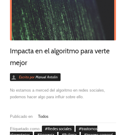
Impacta en el algoritmo para verte
mejor
Escrito por
Manuel Antolín
No estamos a merced del algoritmo en redes sociales,
podemos hacer algo para influir sobre ello.
Publicado en
Todos
Etiquetado como
Redes sociales
trastornos
alimentarios
Anorexia
Bulimia
Imagen corporal