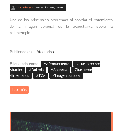
Escrito por
Laura Hernangómez
Uno de los principales problemas al abordar el tratamiento
de la imagen corporal es la expectativa sobre la
psicoterapia.
Publicado en
Afectados
Etiquetado como
Afrontamiento
Trastorno por
Atracón
Bulimia
Anorexia
trastornos
alimentarios
TCA
Imagen corporal
Leer más