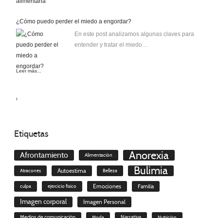
¿Cómo puedo perder el miedo a engordar?
En este post analizamos algunas claves para
entender y tratar el miedo…
Leer más...
Etiquetas
Anorexia
Afrontamiento
Alimentación
Bulimia
Autoestima
Atracones
Belleza
culpa
ejercicio físico
Emociones
Familia
Imagen corporal
Imagen Personal
Medios de comunicación
Moda
Narrativa
Nutrición