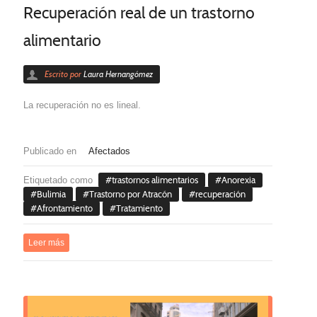
Recuperación real de un trastorno
alimentario
Escrito por
Laura Hernangómez
La recuperación no es lineal.
Publicado en
Afectados
Etiquetado como
trastornos alimentarios
Anorexia
Bulimia
Trastorno por Atracón
recuperación
Afrontamiento
Tratamiento
Leer más