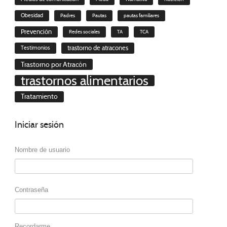
Obesidad
Padres
Pautas
pautas familiares
Prevención
Redes sociales
TA
TCA
trastorno de atracones
Testimonios
Trastorno por Atracón
trastornos alimentarios
Tratamiento
Iniciar
sesión
Nombre de usuario
Contraseña
Recordarme