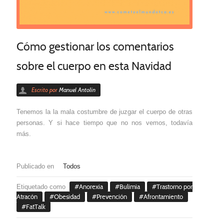
Cómo gestionar los comentarios
sobre el cuerpo en esta Navidad
Escrito por
Manuel Antolín
Tenemos la la mala costumbre de juzgar el cuerpo de otras
personas. Y si hace tiempo que no nos vemos, todavía
más.
Publicado en
Todos
Etiquetado como
Anorexia
Bulimia
Trastorno por
Atracón
Obesidad
Prevención
Afrontamiento
FatTalk