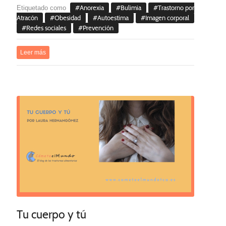
Etiquetado como
Anorexia
Bulimia
Trastorno por
Atracón
Obesidad
Autoestima
Imagen corporal
Redes sociales
Prevención
Leer más
Tu cuerpo y tú