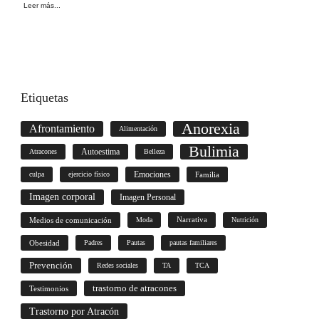
Leer más...
Etiquetas
Anorexia
Afrontamiento
Alimentación
Bulimia
Autoestima
Atracones
Belleza
culpa
ejercicio físico
Emociones
Familia
Imagen corporal
Imagen Personal
Medios de comunicación
Moda
Narrativa
Nutrición
Obesidad
Padres
Pautas
pautas familiares
Prevención
Redes sociales
TA
TCA
trastorno de atracones
Testimonios
Trastorno por Atracón