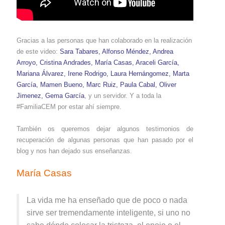
Gracias a las personas que han colaborado en la realización
de este video:
Sara Tabares
,
Alfonso Méndez
,
Andrea
Arroyo
,
Cristina Andrades
,
María Casas
,
Araceli García
,
Mariana Álvarez
,
Irene Rodrigo
,
Laura Hernángomez
,
Marta
García
,
Mamen Bueno
,
Marc Ruiz
,
Paula Cabal
,
Oliver
Jimenez
,
Gema García
, y un servidor. Y a toda la
#FamiliaCEM por estar ahí siempre.
También os queremos dejar algunos testimonios de
recuperación de algunas personas que han pasado por el
blog y nos han dejado sus enseñanzas.
María Casas
La vida me ha enseñado que de poco o nada
sirve ser tremendamente inteligente, si uno no