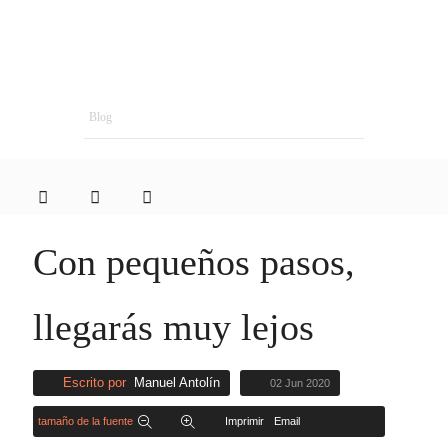
Blog
Con pequeños pasos,
llegarás muy lejos
Escrito por
Manuel Antolín
02 Jun 2020
tamaño de la fuente
Imprimir
Email